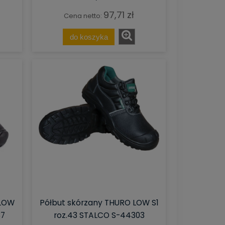
97,71 zł
Cena netto:
do koszyka
 LOW
Półbut skórzany THURO LOW S1
37
roz.43 STALCO S-44303