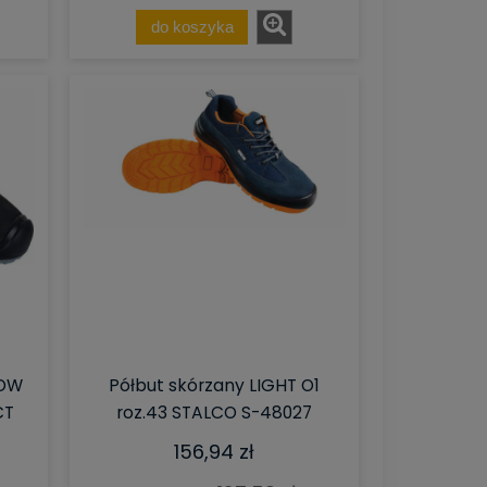
do koszyka
LOW
Półbut skórzany LIGHT O1
CT
roz.43 STALCO S-48027
156,94 zł