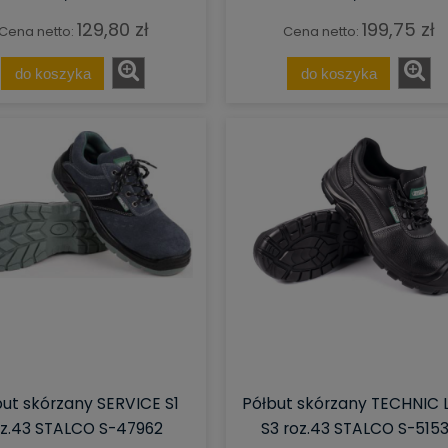
129,80 zł
199,75 zł
Cena netto:
Cena netto:
do koszyka
do koszyka
ut skórzany SERVICE S1
Półbut skórzany TECHNIC
oz.43 STALCO S-47962
S3 roz.43 STALCO S-515