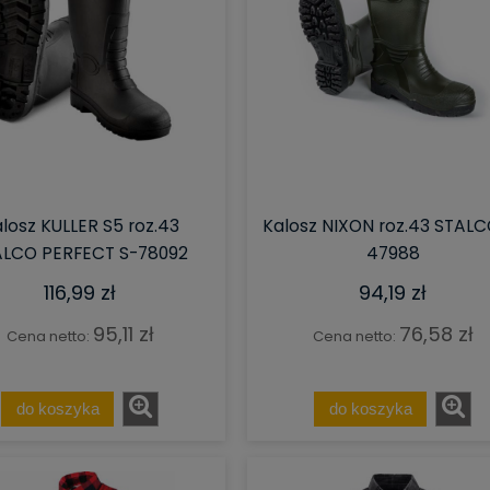
losz KULLER S5 roz.43
Kalosz NIXON roz.43 STALC
ALCO PERFECT S-78092
47988
116,99 zł
94,19 zł
95,11 zł
76,58 zł
Cena netto:
Cena netto:
do koszyka
do koszyka