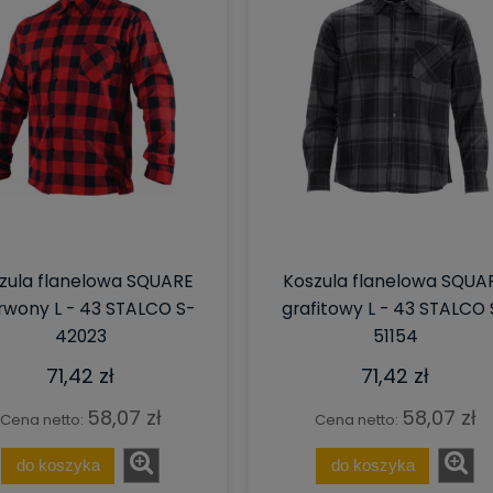
zula flanelowa SQUARE
Koszula flanelowa SQUA
rwony L - 43 STALCO S-
grafitowy L - 43 STALCO 
42023
51154
mnik Siatkowy Gitterbox
Gitterbox nadstawka paletowa z
G-100 cm H-91 cm oczko
obramowaniem S-120 cm G-80
71,42 zł
71,42 zł
 z uchwytem dolnym
cm H-90 cm oczko 6x10 cm
ocynk
otwierany obustronnie ocynk N
58,07 zł
58,07 zł
962,98 zł
559,55 zł
Cena netto:
Cena netto:
1 013,66 zł
589,00 zł
do koszyka
do koszyka
regularna:
Cena regularna:
1 013,66 zł
589,00 zł
ższa cena:
Najniższa cena: