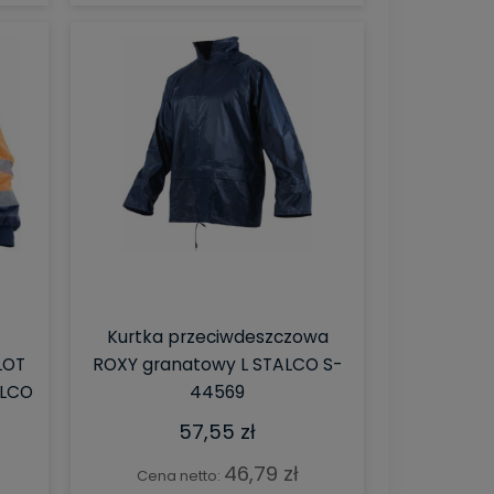
do koszyka
do koszyka
Kurtka przeciwdeszczowa
LOT
ROXY granatowy L STALCO S-
ALCO
44569
57,55 zł
46,79 zł
Cena netto: