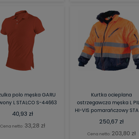
do koszyka
do koszyka
zulka polo męska GARU
Kurtka ocieplana
wony L STALCO S-44663
ostrzegawcza męska L PI
HI-VIS pomarańczowy ST
40,93 zł
250,67 zł
33,28 zł
Cena netto:
203,80 zł
Cena netto: