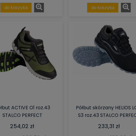
do koszyka
do koszyka
łbut ACTIVE O1 roz.43
Półbut skórzany HELIOS 
STALCO PERFECT
S3 roz.43 STALCO PERFE
254,02 zł
233,31 zł