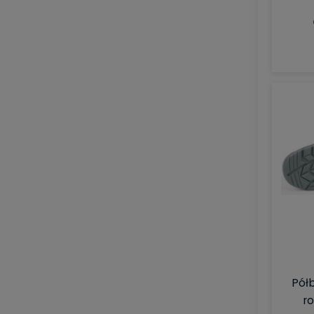
Półb
r