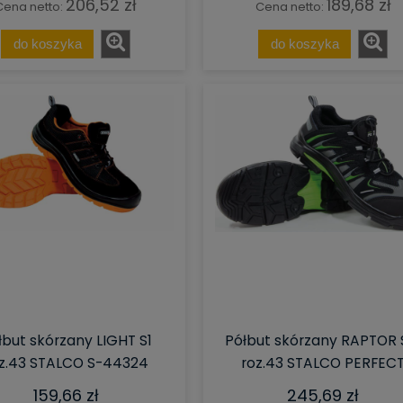
206,52 zł
189,68 zł
Cena netto:
Cena netto:
do koszyka
do koszyka
łbut skórzany LIGHT S1
Półbut skórzany RAPTOR 
z.43 STALCO S-44324
roz.43 STALCO PERFEC
159,66 zł
245,69 zł