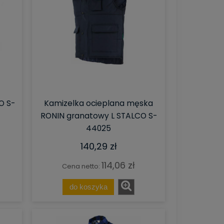
O S-
Kamizelka ocieplana męska
RONIN granatowy L STALCO S-
44025
140,29 zł
114,06 zł
Cena netto:
do koszyka