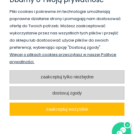
Płatności i dostawa
Pliki cookies i pokrewne im technologie umożliwiają
poprawne działanie strony i pomagają nam dostosować
Informacje
ofertę do Twoich potrzeb. Możesz zaakceptować
wykorzystanie przez nas wszystkich tych plików i przejść
O nas
do sklepu lub dostosować użycie plików do swoich
preferencji, wybierając opcję "Dostosuj zgody".
Więcej o plikach cookies przeczytasz w naszej Polityce
WysokiSklad.pl jest własnością firmy Vanguard Poland
prywatności.
/
HighBay.eu is a part of Vanguard Poland company
www.vanguardpoland.com
zaakceptuj tylko niezbędne
dostosuj zgody
zaakceptuj wszystkie
pokaż pełną wersję strony