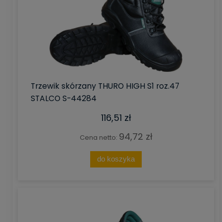
Trzewik skórzany THURO HIGH S1 roz.47
STALCO S-44284
116,51 zł
94,72 zł
Cena netto:
do koszyka