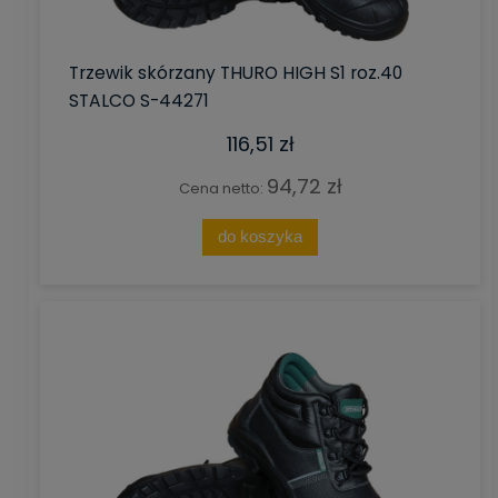
Trzewik skórzany THURO HIGH S1 roz.40
STALCO S-44271
116,51 zł
94,72 zł
Cena netto:
do koszyka