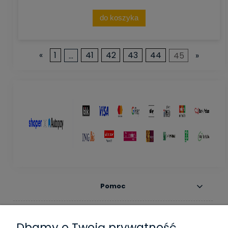
do koszyka
«
1
...
41
42
43
44
45
»
Pomoc
Moje konto
Dbamy o Twoją prywatność