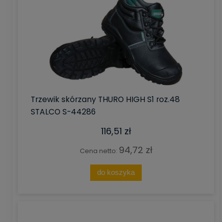
Trzewik skórzany THURO HIGH S1 roz.48
STALCO S-44286
116,51 zł
94,72 zł
Cena netto:
do koszyka