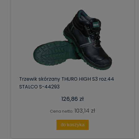
Trzewik skórzany THURO HIGH S3 roz.44
STALCO S-44293
126,86 zł
103,14 zł
Cena netto:
do koszyka