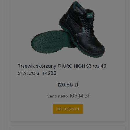
Trzewik skórzany THURO HIGH S3 roz.40
STALCO S-44285
126,86 zł
103,14 zł
Cena netto:
do koszyka