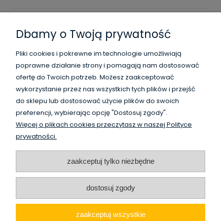
Moje konto
Dbamy o Twoją prywatność
Płatności i dostawa
Pliki cookies i pokrewne im technologie umożliwiają
poprawne działanie strony i pomagają nam dostosować
Informacje
ofertę do Twoich potrzeb. Możesz zaakceptować
wykorzystanie przez nas wszystkich tych plików i przejść
O nas
do sklepu lub dostosować użycie plików do swoich
preferencji, wybierając opcję "Dostosuj zgody".
Więcej o plikach cookies przeczytasz w naszej Polityce
WysokiSklad.pl jest własnością firmy Vanguard Poland
prywatności.
/
HighBay.eu is a part of Vanguard Poland company
www.vanguardpoland.com
zaakceptuj tylko niezbędne
dostosuj zgody
zaakceptuj wszystkie