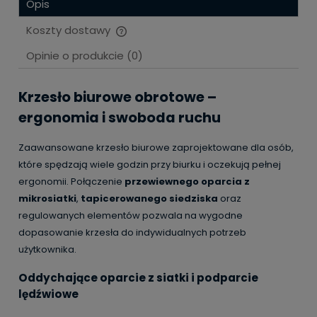
Opis
Koszty dostawy
Cena nie zawiera ewentualnych kosztów płatności
Opinie o produkcie (0)
Krzesło biurowe obrotowe –
ergonomia i swoboda ruchu
Zaawansowane krzesło biurowe zaprojektowane dla osób,
które spędzają wiele godzin przy biurku i oczekują pełnej
ergonomii. Połączenie
przewiewnego oparcia z
mikrosiatki
,
tapicerowanego siedziska
oraz
regulowanych elementów pozwala na wygodne
dopasowanie krzesła do indywidualnych potrzeb
użytkownika.
Oddychające oparcie z siatki i podparcie
lędźwiowe