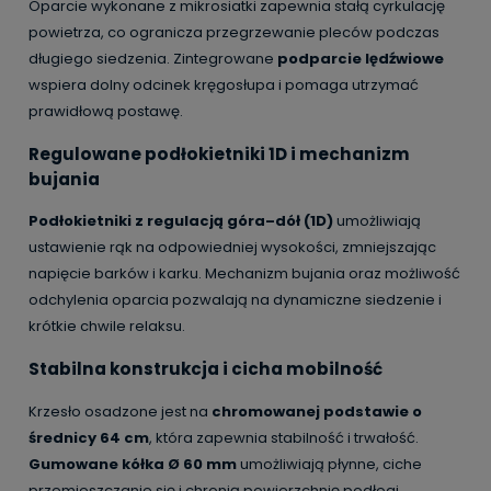
Oparcie wykonane z mikrosiatki zapewnia stałą cyrkulację
powietrza, co ogranicza przegrzewanie pleców podczas
długiego siedzenia. Zintegrowane
podparcie lędźwiowe
wspiera dolny odcinek kręgosłupa i pomaga utrzymać
prawidłową postawę.
Regulowane podłokietniki 1D i mechanizm
bujania
Podłokietniki z regulacją góra–dół (1D)
umożliwiają
ustawienie rąk na odpowiedniej wysokości, zmniejszając
napięcie barków i karku. Mechanizm bujania oraz możliwość
odchylenia oparcia pozwalają na dynamiczne siedzenie i
krótkie chwile relaksu.
Stabilna konstrukcja i cicha mobilność
Krzesło osadzone jest na
chromowanej podstawie o
średnicy 64 cm
, która zapewnia stabilność i trwałość.
Gumowane kółka Ø 60 mm
umożliwiają płynne, ciche
przemieszczanie się i chronią powierzchnię podłogi.