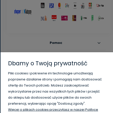
Pomoc
Moje konto
Dbamy o Twoją prywatność
Płatności i dostawa
Pliki cookies i pokrewne im technologie umożliwiają
poprawne działanie strony i pomagają nam dostosować
Informacje
ofertę do Twoich potrzeb. Możesz zaakceptować
wykorzystanie przez nas wszystkich tych plików i przejść
O nas
do sklepu lub dostosować użycie plików do swoich
preferencji, wybierając opcję "Dostosuj zgody".
Więcej o plikach cookies przeczytasz w naszej Polityce