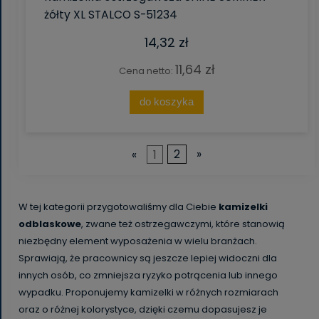
żółty XL STALCO S-51234
14,32 zł
11,64 zł
Cena netto:
do koszyka
«
1
2
»
W tej kategorii przygotowaliśmy dla Ciebie
kamizelki
odblaskowe
, zwane też ostrzegawczymi, które stanowią
niezbędny element wyposażenia w wielu branżach.
Sprawiają, że pracownicy są jeszcze lepiej widoczni dla
innych osób, co zmniejsza ryzyko potrącenia lub innego
wypadku. Proponujemy kamizelki w różnych rozmiarach
oraz o różnej kolorystyce, dzięki czemu dopasujesz je