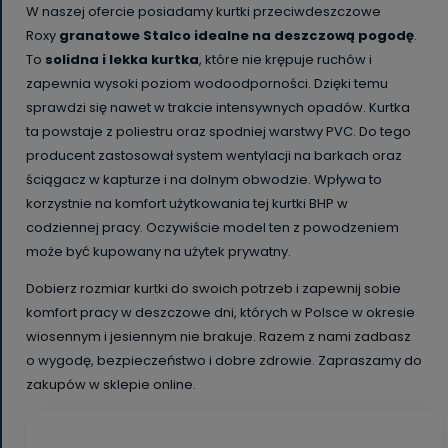
W naszej ofercie posiadamy kurtki przeciwdeszczowe
Roxy
granatowe Stalco idealne na deszczową pogodę
.
To
solidna i lekka kurtka
, które nie krępuje ruchów i
zapewnia wysoki poziom wodoodporności. Dzięki temu
sprawdzi się nawet w trakcie intensywnych opadów. Kurtka
ta powstaje z poliestru oraz spodniej warstwy PVC. Do tego
producent zastosował system wentylacji na barkach oraz
ściągacz w kapturze i na dolnym obwodzie. Wpływa to
korzystnie na komfort użytkowania tej kurtki BHP w
codziennej pracy. Oczywiście model ten z powodzeniem
może być kupowany na użytek prywatny.
Dobierz rozmiar kurtki do swoich potrzeb i zapewnij sobie
komfort pracy w deszczowe dni, których w Polsce w okresie
wiosennym i jesiennym nie brakuje. Razem z nami zadbasz
o wygodę, bezpieczeństwo i dobre zdrowie. Zapraszamy do
zakupów w sklepie online.