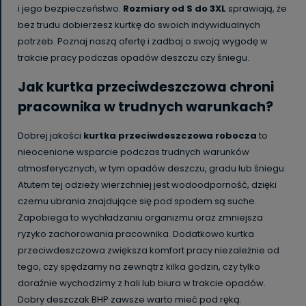
i jego bezpieczeństwo.
Rozmiary od S do 3XL
sprawiają, że
bez trudu dobierzesz kurtkę do swoich indywidualnych
potrzeb. Poznaj naszą ofertę i zadbaj o swoją wygodę w
trakcie pracy podczas opadów deszczu czy śniegu.
Jak kurtka przeciwdeszczowa chroni
pracownika w trudnych warunkach?
Dobrej jakości
kurtka przeciwdeszczowa robocza
to
nieocenione wsparcie podczas trudnych warunków
atmosferycznych, w tym opadów deszczu, gradu lub śniegu.
Atutem tej odzieży wierzchniej jest wodoodporność, dzięki
czemu ubrania znajdujące się pod spodem są suche.
Zapobiega to wychładzaniu organizmu oraz zmniejsza
ryzyko zachorowania pracownika. Dodatkowo kurtka
przeciwdeszczowa zwiększa komfort pracy niezależnie od
tego, czy spędzamy na zewnątrz kilka godzin, czy tylko
doraźnie wychodzimy z hali lub biura w trakcie opadów.
Dobry deszczak BHP zawsze warto mieć pod ręką.