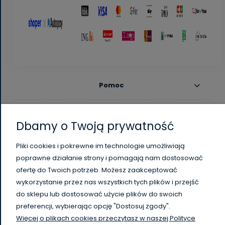
Pomoc
Moje konto
Dbamy o Twoją prywatność
Płatności i dostawa
Pliki cookies i pokrewne im technologie umożliwiają
poprawne działanie strony i pomagają nam dostosować
Informacje
ofertę do Twoich potrzeb. Możesz zaakceptować
wykorzystanie przez nas wszystkich tych plików i przejść
O nas
do sklepu lub dostosować użycie plików do swoich
preferencji, wybierając opcję "Dostosuj zgody".
Więcej o plikach cookies przeczytasz w naszej Polityce