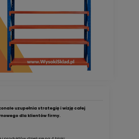
nale uzupełnia strategię i wizję całej
nowego dla klientów firmy.
produktów dzieli się na 4 bloki: