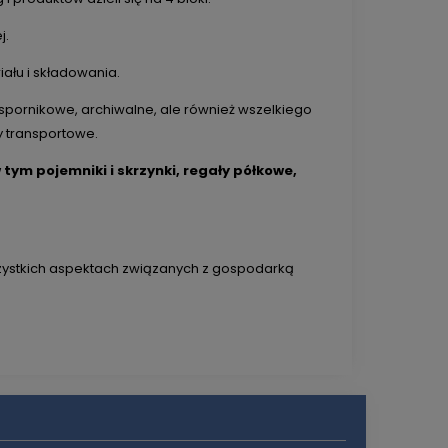
j.
ału i składowania.
spornikowe, archiwalne, ale również wszelkiego
y transportowe.
ym pojemniki i skrzynki, regały półkowe,
wszystkich aspektach związanych z gospodarką