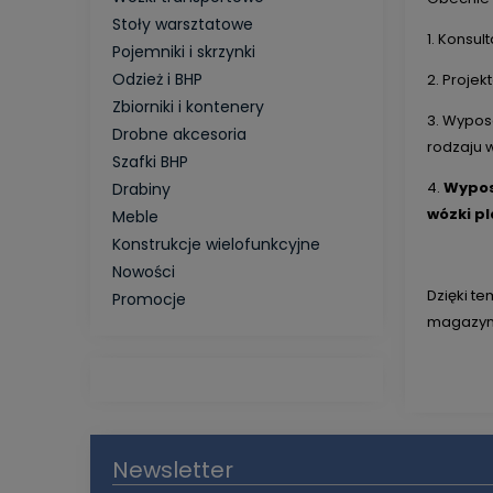
Stoły warsztatowe
1. Konsu
Pojemniki i skrzynki
Odzież i BHP
2. Proje
Zbiorniki i kontenery
3. Wypos
Drobne akcesoria
rodzaju w
Szafki BHP
4.
Wypos
Drabiny
wózki pl
Meble
Konstrukcje wielofunkcyjne
Nowości
Dzięki t
Promocje
magazyn
Newsletter