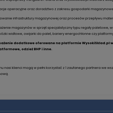
ltacje operacyjne oraz doradztwo z zakresu gospodarki magazynowe
ktowanie infrastruktury magazynowej oraz procesów przepływu materi
ażenie magazynów w sprzęt specjalistyczny typu regały paletowe, w
ózki widłowe, owijarki do palet, bariery energochłonne czy platform
ażenie dodatkowe oferowane na platformie WysokiSklad.pl w t
atformowe, odzież BHP i inne.
emu nasi klienci mogą w pełni korzystać z 1 zaufanego partnera we 
ową.