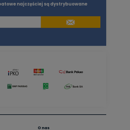
batowe najczęściej są dystrybuowane
O nas