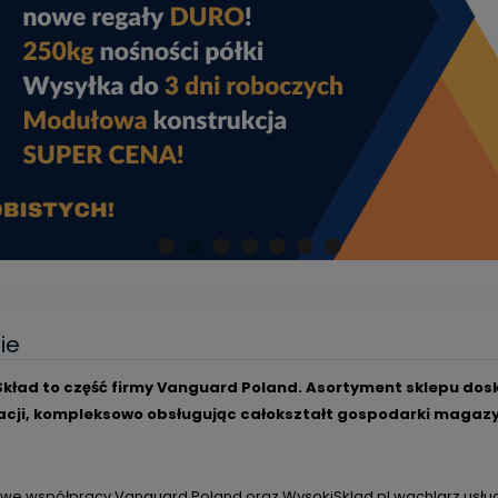
ie
kład to część firmy Vanguard Poland. Asortyment sklepu dosko
acji, kompleksowo obsługując całokształt gospodarki magazy
we współpracy Vanguard Poland oraz WysokiSklad.pl wachlarz usług i 