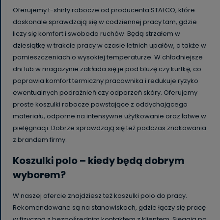
Oferujemy t-shirty robocze od producenta STALCO, które
doskonale sprawdzają się w codziennej pracy tam, gdzie
liczy się komfort i swoboda ruchów. Będą strzałem w
dziesiątkę w trakcie pracy w czasie letnich upałów, a także w
pomieszczeniach o wysokiej temperaturze. W chłodniejsze
dni lub w magazynie zakłada się je pod bluzę czy kurtkę, co
poprawia komfort termiczny pracownika i redukuje ryzyko
ewentualnych podrażnień czy odparzeń skóry. Oferujemy
proste koszulki robocze powstające z oddychającego
materiału, odporne na intensywne użytkowanie oraz łatwe w
pielęgnacji. Dobrze sprawdzają się też podczas znakowania
z brandem firmy.
Koszulki polo – kiedy będą dobrym
wyborem?
W naszej ofercie znajdziesz też koszulki polo do pracy.
Rekomendowane są na stanowiskach, gdzie łączy się pracę
w fizyczną z bezpośrednim kontaktem z klientem. Sięgają po