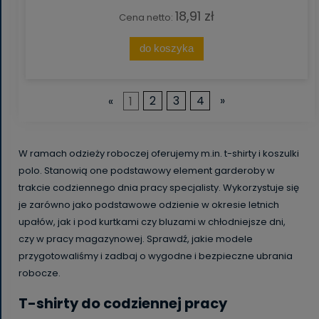
18,91 zł
Cena netto:
do koszyka
«
1
2
3
4
»
W ramach odzieży roboczej oferujemy m.in. t-shirty i koszulki
polo. Stanowią one podstawowy element garderoby w
trakcie codziennego dnia pracy specjalisty. Wykorzystuje się
je zarówno jako podstawowe odzienie w okresie letnich
upałów, jak i pod kurtkami czy bluzami w chłodniejsze dni,
czy w pracy magazynowej. Sprawdź, jakie modele
przygotowaliśmy i zadbaj o wygodne i bezpieczne ubrania
robocze.
T-shirty do codziennej pracy