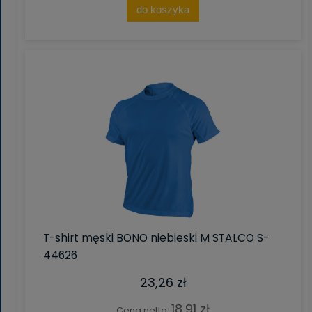
do koszyka
T-shirt męski BONO niebieski M STALCO S-
44626
23,26 zł
18,91 zł
Cena netto: