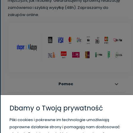
mężczyźni, jak i kobiety. Gwarantujemy sprawną realizację
zamówienia i szybką wysyłkę (48h). Zapraszamy do
zakupów online.
Pomoc
Moje konto
Dbamy o Twoją prywatność
Płatności i dostawa
Pliki cookies i pokrewne im technologie umożliwiają
poprawne działanie strony i pomagają nam dostosować
Informacje