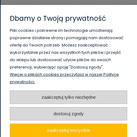
Moje konto
Dbamy o Twoją prywatność
Płatności i dostawa
Pliki cookies i pokrewne im technologie umożliwiają
poprawne działanie strony i pomagają nam dostosować
Informacje
ofertę do Twoich potrzeb. Możesz zaakceptować
wykorzystanie przez nas wszystkich tych plików i przejść
O nas
do sklepu lub dostosować użycie plików do swoich
preferencji, wybierając opcję "Dostosuj zgody".
Więcej o plikach cookies przeczytasz w naszej Polityce
WysokiSklad.pl jest własnością firmy Vanguard Poland
prywatności.
/
HighBay.eu is a part of Vanguard Poland company
www.vanguardpoland.com
zaakceptuj tylko niezbędne
dostosuj zgody
zaakceptuj wszystkie