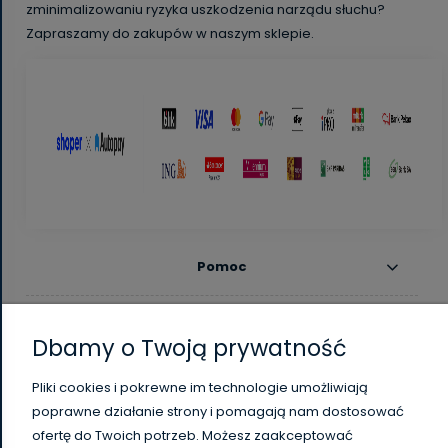
zminimalizowaniu ryzyka uszkodzenia narządu słuchu?
Zapraszamy do zakupów w naszym sklepie.
Pomoc
Moje konto
Dbamy o Twoją prywatność
Płatności i dostawa
Pliki cookies i pokrewne im technologie umożliwiają
poprawne działanie strony i pomagają nam dostosować
Informacje
ofertę do Twoich potrzeb. Możesz zaakceptować