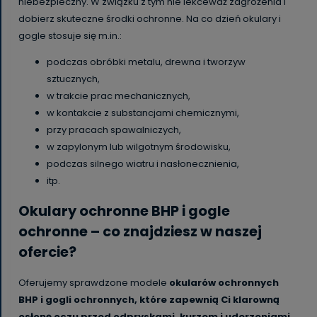
niebezpieczny. W związku z tym nie lekceważ zagrożenia i
dobierz skuteczne środki ochronne. Na co dzień okulary i
gogle stosuje się m.in.:
podczas obróbki metalu, drewna i tworzyw
sztucznych,
w trakcie prac mechanicznych,
w kontakcie z substancjami chemicznymi,
przy pracach spawalniczych,
w zapylonym lub wilgotnym środowisku,
podczas silnego wiatru i nasłonecznienia,
itp.
Okulary ochronne BHP i gogle
ochronne – co znajdziesz w naszej
ofercie?
Oferujemy sprawdzone modele
okularów ochronnych
BHP i gogli ochronnych, które zapewnią Ci klarowną
osłonę oczu przed odpryskami, kurzem i uderzeniami
.