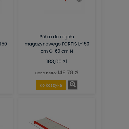
Półka do regału
150
magazynowego FORTIS L-150
cm G-60 cm N
183,00 zł
148,78 zł
Cena netto:
do koszyka
Kosz Pojemnik Siatkowy Gitterbox
Gitterbox nadstawka 
)
S-120 cm G-100 cm W-89 cm kosz
80 cm G-120 cm H-85
metalowy składany
6x10 cm otwierany kr
ocynk N
521,55 zł
546,25 zł