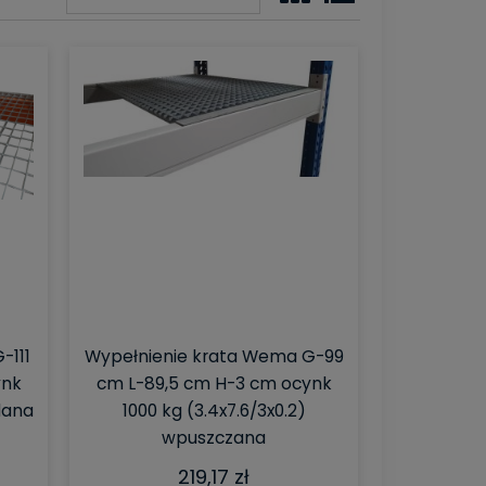
-111
Wypełnienie krata Wema G-99
ynk
cm L-89,5 cm H-3 cm ocynk
dana
1000 kg (3.4x7.6/3x0.2)
wpuszczana
219,17 zł