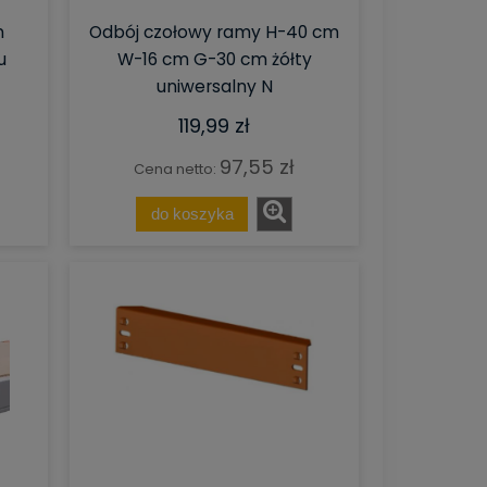
m
Odbój czołowy ramy H-40 cm
u
W-16 cm G-30 cm żółty
uniwersalny N
119,99 zł
97,55 zł
Cena netto:
do koszyka