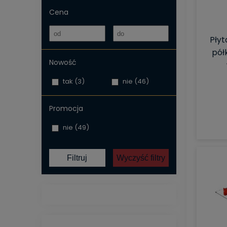
Cena
Płyt
pół
Nowość
tak
(3)
nie
(46)
Promocja
nie
(49)
Filtruj
Wyczyść filtry