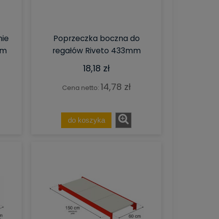
nie
Poprzeczka boczna do
cm
regałów Riveto 433mm
18,18 zł
14,78 zł
Cena netto:
do koszyka