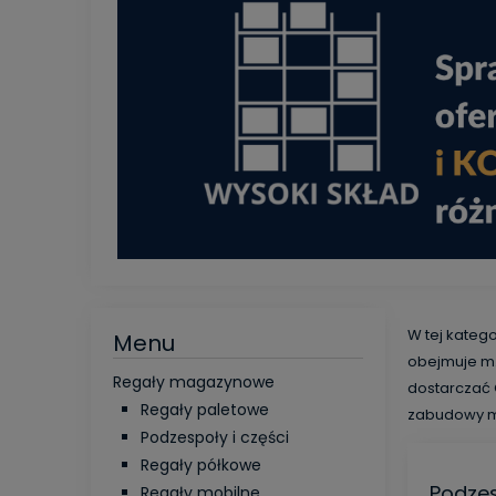
W tej kateg
Menu
obejmuje m.
Regały magazynowe
dostarczać 
Regały paletowe
zabudowy 
Podzespoły i części
Regały półkowe
Podzes
Regały mobilne