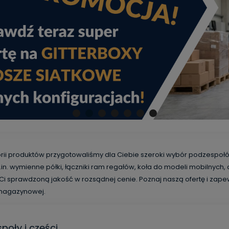
orii produktów przygotowaliśmy dla Ciebie szeroki wybór podzespo
in. wymienne półki, łączniki ram regałów, koła do modeli mobilnych,
Ci sprawdzoną jakość w rozsądnej cenie. Poznaj naszą ofertę i zapew
magazynowej.
poły i części