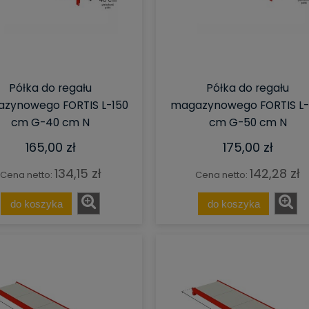
Półka do regału
Półka do regału
zynowego FORTIS L-150
magazynowego FORTIS L-
cm G-40 cm N
cm G-50 cm N
165,00 zł
175,00 zł
134,15 zł
142,28 zł
Cena netto:
Cena netto:
do koszyka
do koszyka
mnik Siatkowy Gitterbox
Wózek magazynowy
cm G-105 cm H-98 cm
kontenerowy, zabudowany, 101 (h
talowy składany
x 80 x 60 cm, cynk galwaniczny
907,88 zł
830,14 zł