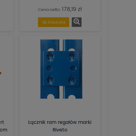
178,19 zł
Cena netto:
do koszyka
rt
Łącznik ram regałów marki
 cm
Riveto