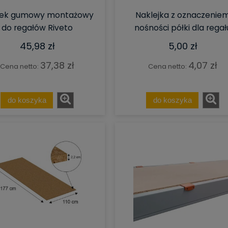
tek gumowy montażowy
Naklejka z oznaczenie
do regałów Riveto
nośności półki dla regał
45,98 zł
5,00 zł
37,38 zł
4,07 zł
Cena netto:
Cena netto:
do koszyka
do koszyka