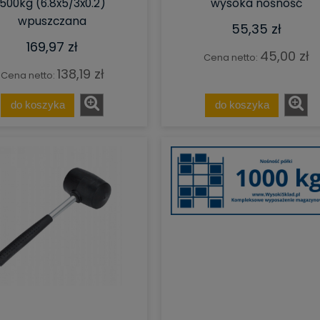
500kg (6.8x5/3x0.2)
wysoka nośność
wpuszczana
55,35 zł
169,97 zł
45,00 zł
Cena netto:
138,19 zł
Cena netto:
do koszyka
do koszyka