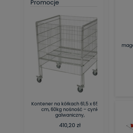
Promocje
maga
a paletowa z
Kontener na kółkach 61,5 x 65 x 86
Kosz Poje
20 cm G-80
cm, 60kg nośność – cynk
S-125 
o 6x10 cm
galwaniczny,
me
nie ocynk N
zł
410,20 zł