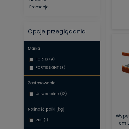
Promocje
Opcje przeglądania
Marka
FORTIS
(9)
FORTIS LIGHT
(3)
Zastosowanie
Uniwersalne
(12)
Nośność półki [kg]
Wypeł
200
(1)
cm L