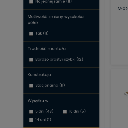
Na jednej ramie
(11)
Mło
Możliwość zmiany wysokości
półek
Tak
(11)
Trudność montażu
Bardzo prosty i szybki
(12)
Konstrukcja
Stacjonarna
(11)
Wysyłka w
5 dni
(43)
10 dni
(5)
14 dni
(1)