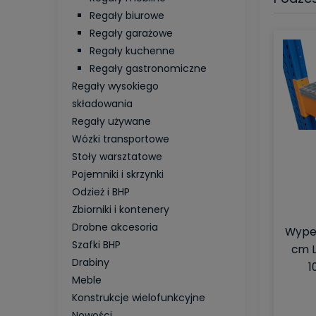
Regały biurowe
Regały garażowe
Regały kuchenne
Regały gastronomiczne
Regały wysokiego
składowania
Regały używane
Wózki transportowe
Stoły warsztatowe
Pojemniki i skrzynki
Odzież i BHP
Zbiorniki i kontenery
Drobne akcesoria
Wypeł
Szafki BHP
cm L
Drabiny
1
Meble
Konstrukcje wielofunkcyjne
Nowości