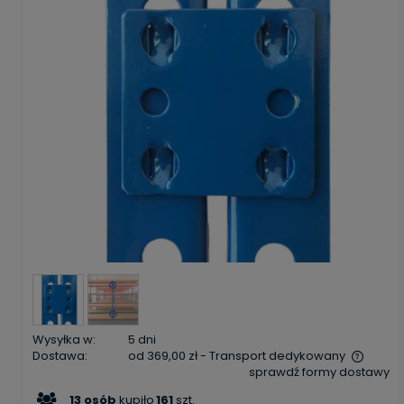
Wysyłka w:
5 dni
Dostawa:
od 369,00 zł
- Transport dedykowany
sprawdź formy dostawy
Cena nie zawiera ewentualnych kosztów płatności
13
osób
kupiło
161
szt.