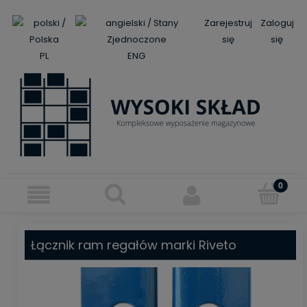
Zarejestruj
Zaloguj
się
się
PL
ENG
Łącznik ram regałów marki Riveto