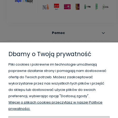
Pomoc
Moje konto
Dbamy o Twoją prywatność
Płatności i dostawa
Pliki cookies i pokrewne im technologie umożliwiają
poprawne działanie strony i pomagają nam dostosować
Informacje
ofertę do Twoich potrzeb. Możesz zaakceptować
wykorzystanie przez nas wszystkich tych plików i przejść
O nas
do sklepu lub dostosować użycie plików do swoich
preferencji, wybierając opcję "Dostosuj zgody".
Więcej o plikach cookies przeczytasz w naszej Polityce
WysokiSklad.pl jest własnością firmy Vanguard Poland
prywatności.
/
HighBay.eu is a part of Vanguard Poland company