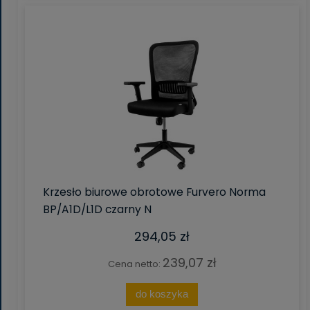
Krzesło biurowe obrotowe Furvero Norma
BP/A1D/L1D czarny N
294,05 zł
239,07 zł
Cena netto:
do koszyka