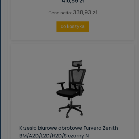
416,89 zł
338,93 zł
Cena netto:
do koszyka
Krzesło biurowe obrotowe Furvero Zenith
BM/A2D/L2D/H2D/S czarny N