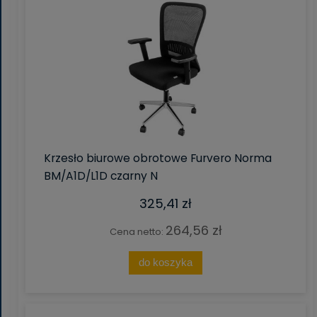
Krzesło biurowe obrotowe Furvero Norma
BM/A1D/L1D czarny N
325,41 zł
264,56 zł
Cena netto:
do koszyka