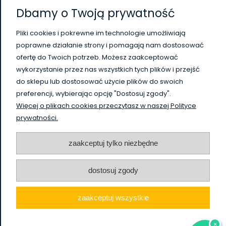
Dbamy o Twoją prywatność
Płatności i dostawa
Pliki cookies i pokrewne im technologie umożliwiają
poprawne działanie strony i pomagają nam dostosować
Informacje
ofertę do Twoich potrzeb. Możesz zaakceptować
wykorzystanie przez nas wszystkich tych plików i przejść
O nas
do sklepu lub dostosować użycie plików do swoich
preferencji, wybierając opcję "Dostosuj zgody".
Więcej o plikach cookies przeczytasz w naszej Polityce
WysokiSklad.pl jest własnością firmy Vanguard Poland
prywatności.
/
HighBay.eu is a part of Vanguard Poland company
www.vanguardpoland.com
zaakceptuj tylko niezbędne
dostosuj zgody
zaakceptuj wszystkie