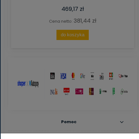
469,17 zł
381,44 zł
Cena netto:
do koszyka
Pomoc
Moje konto