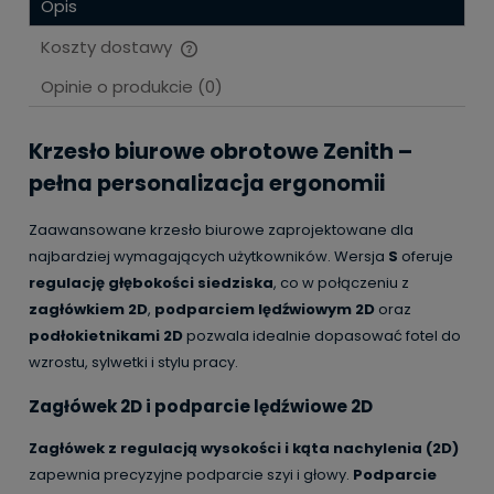
Opis
Koszty dostawy
Cena nie zawiera ewentualnych kosztów płatności
Opinie o produkcie (0)
Krzesło biurowe obrotowe Zenith –
pełna personalizacja ergonomii
Zaawansowane krzesło biurowe zaprojektowane dla
najbardziej wymagających użytkowników. Wersja
S
oferuje
regulację głębokości siedziska
, co w połączeniu z
zagłówkiem 2D
,
podparciem lędźwiowym 2D
oraz
podłokietnikami 2D
pozwala idealnie dopasować fotel do
wzrostu, sylwetki i stylu pracy.
Zagłówek 2D i podparcie lędźwiowe 2D
Zagłówek z regulacją wysokości i kąta nachylenia (2D)
zapewnia precyzyjne podparcie szyi i głowy.
Podparcie