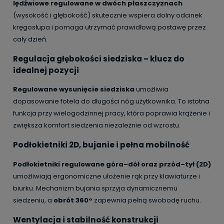
lędźwiowe regulowane w dwóch płaszczyznach
(wysokość i głębokość) skutecznie wspiera dolny odcinek
kręgosłupa i pomaga utrzymać prawidłową postawę przez
cały dzień.
Regulacja głębokości siedziska – klucz do
idealnej pozycji
Regulowane wysunięcie siedziska
umożliwia
dopasowanie fotela do długości nóg użytkownika. To istotna
funkcja przy wielogodzinnej pracy, która poprawia krążenie i
zwiększa komfort siedzenia niezależnie od wzrostu.
Podłokietniki 2D, bujanie i pełna mobilność
Podłokietniki regulowane góra–dół oraz przód–tył (2D)
umożliwiają ergonomiczne ułożenie rąk przy klawiaturze i
biurku. Mechanizm bujania sprzyja dynamicznemu
siedzeniu, a
obrót 360°
zapewnia pełną swobodę ruchu.
Wentylacja i stabilność konstrukcji