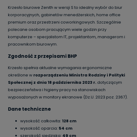
Krzesło biurowe Zenith w wersji S to idealny wybór do biur
korporacyjnych, gabinetów menedżerskich, home office
premium oraz przestrzeni coworkingowych. Szczególnie
polecane osobom pracującym wiele godzin przy
komputerze – specjalistom IT, projektantom, managerom i
pracownikom biurowym.
Zgodność z przepisami BHP
Krzesło spełnia aktualne wymagania ergonomiczne
określone w
rozporządzeniu Ministra Rodziny i Polityki
Społecznej z dnia 18 października 2023 r.
dotyczącym
bezpieczeństwa i higieny pracy na stanowiskach
wyposażonych w monitory ekranowe (Dz.U. 2023 poz. 2367).
Dane techniczne
wysokość całkowita:
128 cm
wysokość oparcia:
54 cm
szerokość siedziska:
49 cm