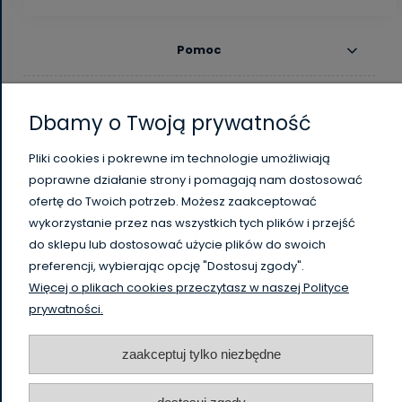
Pomoc
Moje konto
Dbamy o Twoją prywatność
Płatności i dostawa
Pliki cookies i pokrewne im technologie umożliwiają
poprawne działanie strony i pomagają nam dostosować
Informacje
ofertę do Twoich potrzeb. Możesz zaakceptować
wykorzystanie przez nas wszystkich tych plików i przejść
O nas
do sklepu lub dostosować użycie plików do swoich
preferencji, wybierając opcję "Dostosuj zgody".
Więcej o plikach cookies przeczytasz w naszej Polityce
WysokiSklad.pl jest własnością firmy Vanguard Poland
prywatności.
/
HighBay.eu is a part of Vanguard Poland company
www.vanguardpoland.com
zaakceptuj tylko niezbędne