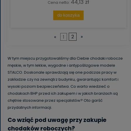
44,13 zł
Cena netto:
do koszyka
«
1
2
»
W tym miejscu przygotowaliśmy dla Ciebie chodaki robocze
męskie, w tym lekkie, wygodne i antypoślizgowe modele
STALCO. Doskonale sprawdzają się one podczas pracy w
zakładzie czy na zewnątrz budynku, gwarantując komfort i
wysoki poziom bezpieczeństwa. Co warto wiedzieć o
chodakach BHP przed ich zakupem i w jakich branżach są
chętnie stosowane przez specjalistów? Oto garść
przydatnych informacji.
Co wziąć pod uwagę przy zakupie
chodaków roboczych?