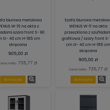
afa biurowa metalowa
Szafa biurowa metalow
ENUS W-10 na akta z
WENUS W-11 na akta
ladami szara front S- 90
przeszklona z szufladam
m G- 40 cm H-185 cm
grafitowa / szary front S-
skręcana
cm G- 40 cm H-185 c
skręcana
905,00 zł
905,00 zł
735,77 zł
Cena netto:
735,77 zł
Cena netto:
do koszyka
do koszyka