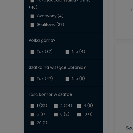
Taka jak cała szafka (jasny)
(40)
Czerwony
(4)
Grafitowy
(27)
Półka górna?
Tak
(37)
Nie
(4)
Szafka na wiszące ubrania?
Tak
(47)
Nie
(6)
Ilość komór w szafce
1
(22)
2
(24)
4
(9)
5
(1)
6
(2)
10
(1)
20
(1)
Sz