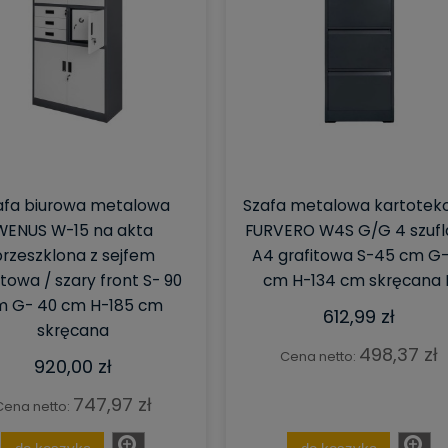
afa biurowa metalowa
Szafa metalowa kartote
WENUS W-15 na akta
FURVERO W4S G/G 4 szufl
rzeszklona z sejfem
A4 grafitowa S-45 cm G
itowa / szary front S- 90
cm H-134 cm skręcana 
m G- 40 cm H-185 cm
612,99 zł
skręcana
498,37 zł
Cena netto:
920,00 zł
747,97 zł
Cena netto: