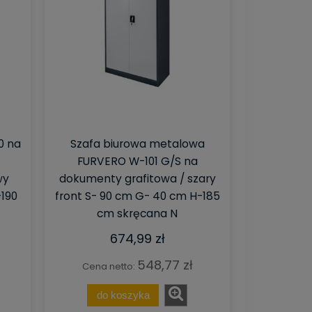
0 na
Szafa biurowa metalowa
FURVERO W-101 G/S na
wy
dokumenty grafitowa / szary
190
front S- 90 cm G- 40 cm H-185
cm skręcana N
674,99 zł
548,77 zł
Cena netto:
do koszyka