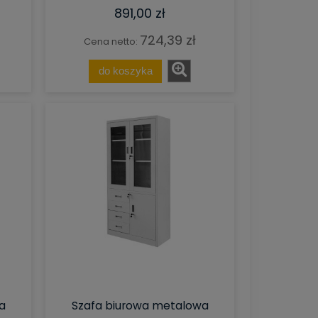
891,00 zł
724,39 zł
Cena netto:
do koszyka
a
Szafa biurowa metalowa