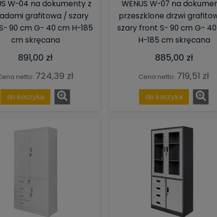
S W-04 na dokumenty z
WENUS W-07 na dokume
ladami grafitowa / szary
przeszklone drzwi grafito
 S- 90 cm G- 40 cm H-185
szary front S- 90 cm G- 4
cm skręcana
H-185 cm skręcana
891,00 zł
885,00 zł
724,39 zł
719,51 zł
Cena netto:
Cena netto:
do koszyka
do koszyka