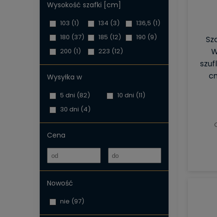
Wysokość szafki [cm]
103
(1)
134
(3)
136,5
(1)
180
(37)
185
(12)
190
(9)
Sz
W
200
(1)
223
(12)
szuf
c
Wysyłka w
5 dni
(82)
10 dni
(11)
30 dni
(4)
Cena
Nowość
nie
(97)