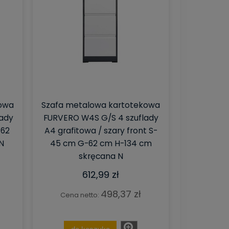
kowa
Szafa metalowa kartotekowa
ady
FURVERO W4S G/S 4 szuflady
-62
A4 grafitowa / szary front S-
N
45 cm G-62 cm H-134 cm
skręcana N
612,99 zł
498,37 zł
Cena netto: