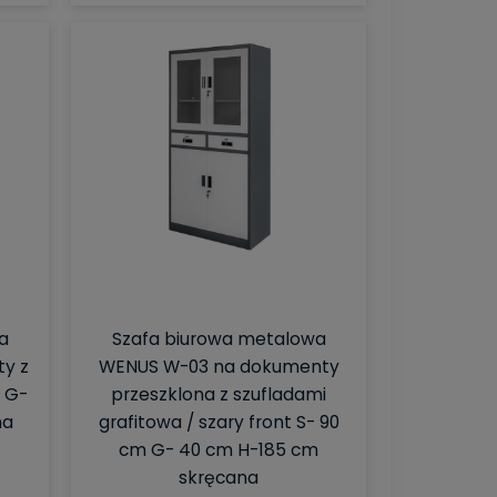
a
Szafa biurowa metalowa
y z
WENUS W-03 na dokumenty
m G-
przeszklona z szufladami
na
grafitowa / szary front S- 90
cm G- 40 cm H-185 cm
skręcana