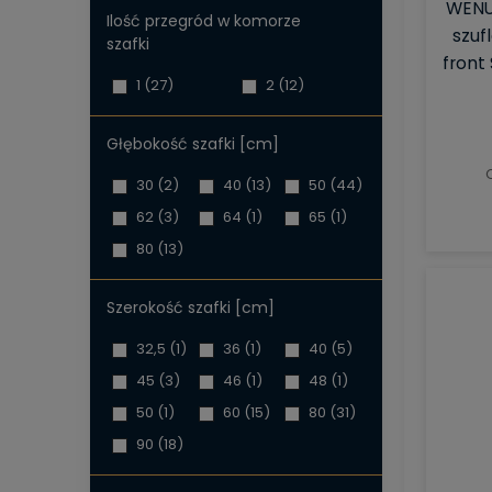
WENU
Ilość przegród w komorze
szuf
szafki
front
1
(27)
2
(12)
Głębokość szafki [cm]
30
(2)
40
(13)
50
(44)
62
(3)
64
(1)
65
(1)
80
(13)
Szerokość szafki [cm]
32,5
(1)
36
(1)
40
(5)
45
(3)
46
(1)
48
(1)
50
(1)
60
(15)
80
(31)
90
(18)