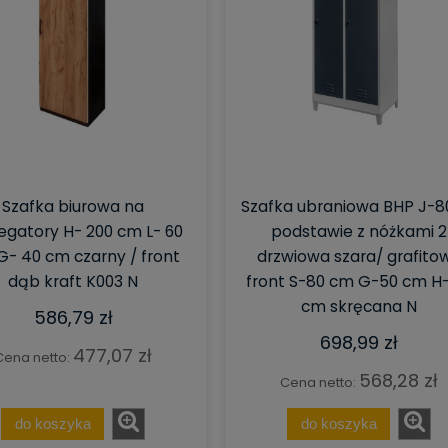
Szafka biurowa na
Szafka ubraniowa BHP J-8
egatory H- 200 cm L- 60
podstawie z nóżkami 2
- 40 cm czarny / front
drzwiowa szara/ grafito
dąb kraft K003 N
front S-80 cm G-50 cm H-
cm skręcana N
586,79 zł
698,99 zł
477,07 zł
Cena netto:
568,28 zł
Cena netto:
do koszyka
do koszyka