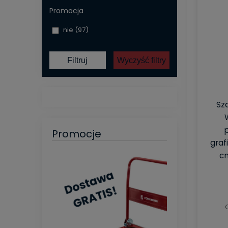
Promocja
nie
(97)
Filtruj
Wyczyść filtry
Sz
p
Promocje
graf
c