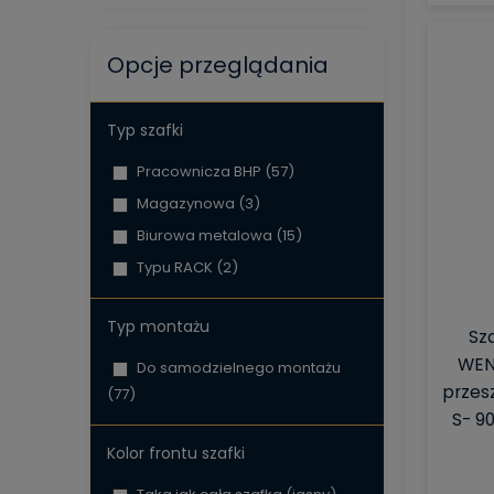
Opcje przeglądania
Typ szafki
Pracownicza BHP
(57)
Magazynowa
(3)
Biurowa metalowa
(15)
Typu RACK
(2)
Typ montażu
Sz
WEN
Do samodzielnego montażu
przes
(77)
S- 9
Kolor frontu szafki