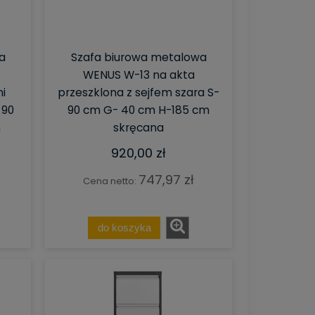
a
Szafa biurowa metalowa
WENUS W-13 na akta
i
przeszklona z sejfem szara S-
 90
90 cm G- 40 cm H-185 cm
m
skręcana
920,00 zł
747,97 zł
Cena netto:
do koszyka