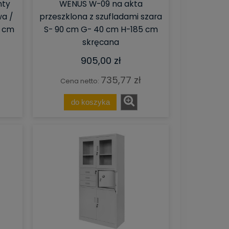
nty
WENUS W-09 na akta
wa /
przeszklona z szufladami szara
0 cm
S- 90 cm G- 40 cm H-185 cm
skręcana
905,00 zł
735,77 zł
Cena netto:
do koszyka