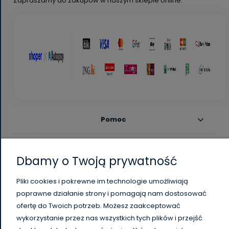
Zapraszamy do zakupów w naszym sklepie online.
Pomoc
Moje konto
Dbamy o Twoją prywatność
Płatności i dostawa
Pliki cookies i pokrewne im technologie umożliwiają
poprawne działanie strony i pomagają nam dostosować
Informacje
ofertę do Twoich potrzeb. Możesz zaakceptować
wykorzystanie przez nas wszystkich tych plików i przejść