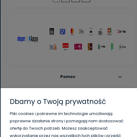
Pomoc
Moje konto
Dbamy o Twoją prywatność
Płatności i dostawa
Pliki cookies i pokrewne im technologie umożliwiają
poprawne działanie strony i pomagają nam dostosować
Informacje
ofertę do Twoich potrzeb. Możesz zaakceptować
wykorzystanie przez nas wszystkich tych plików i przejść