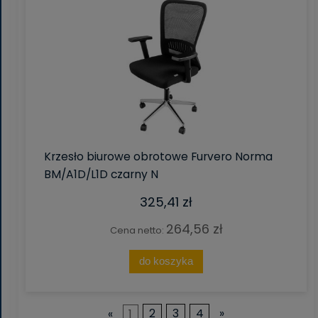
Krzesło biurowe obrotowe Furvero Norma
BM/A1D/L1D czarny N
325,41 zł
264,56 zł
Cena netto:
do koszyka
«
1
2
3
4
»