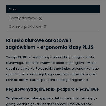
Opis
Koszty dostawy
Cena nie zawiera ewentualnych kosztów płatności
Opinie o produkcie (0)
Krzesło biurowe obrotowe z
zagłówkiem – ergonomia klasy PLUS
Wersja
PLUS
to rozszerzony wariant klasycznego krzesła
biurowego, zaprojektowany dla osób spędzających wiele
godzin przy biurku. Połączenie
zagłówka
, ergonomicznego
oparcia z siatki oraz miękkiego siedziska zapewnia wysoki
komfort pracy i lepsze podparcie całego kręgosłupa.
Regulowany zagłówek 1D i podparcie lędźwiowe
Zagłówek z regulacją góra–dół
wspiera odcinek szyjny i
głowę, odciążając kark podczas pracy i krótkich przerw.