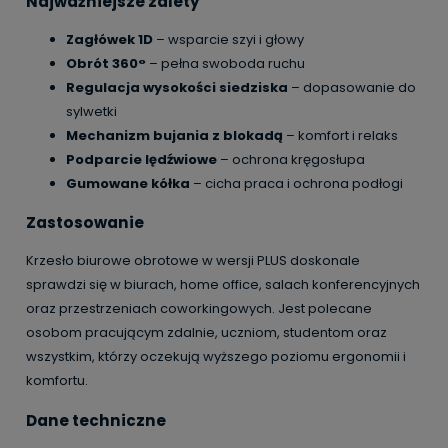
Najważniejsze zalety
Zagłówek 1D
– wsparcie szyi i głowy
Obrót 360°
– pełna swoboda ruchu
Regulacja wysokości siedziska
– dopasowanie do
sylwetki
Mechanizm bujania z blokadą
– komfort i relaks
Podparcie lędźwiowe
– ochrona kręgosłupa
Gumowane kółka
– cicha praca i ochrona podłogi
Zastosowanie
Krzesło biurowe obrotowe w wersji PLUS doskonale
sprawdzi się w biurach, home office, salach konferencyjnych
oraz przestrzeniach coworkingowych. Jest polecane
osobom pracującym zdalnie, uczniom, studentom oraz
wszystkim, którzy oczekują wyższego poziomu ergonomii i
komfortu.
Dane techniczne