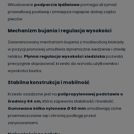
Wbudowane
podparcie lędźwiowe
pomaga utrzymać
prawidłową postawę i zmniejsza napięcie dolnej części
pleców.
Mechanizm bujania i regulacja wysokości
Zaawansowany mechanizm bujania z możliwością blokady
w pozycji pionowej umożliwia dynamiczne siedzenie i chwilę
relaksu.
Płynna regulacja wysokości siedziska
pozwala
precyzyjnie dopasować krzesło do wzrostu użytkownika i
wysokości biurka.
Stabilna konstrukcja i mobilność
Krzesło osadzone jest na
polipropylenowej podstawie o
średnicy 64 cm
, która zapewnia stabilność i trwałość.
Gumowane kółka nylonowe Ø 60 mm
umożliwiają ciche
przemieszczanie się i chronią podłogę przed
zarysowaniami.