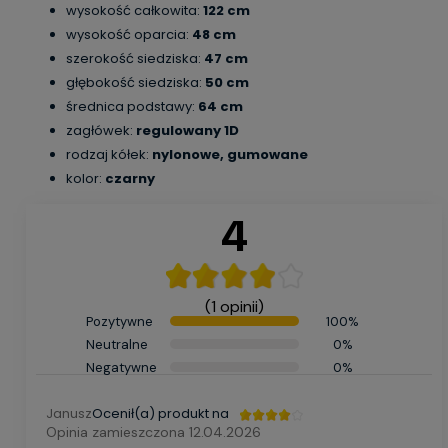
wysokość całkowita:
122 cm
wysokość oparcia:
48 cm
szerokość siedziska:
47 cm
głębokość siedziska:
50 cm
średnica podstawy:
64 cm
zagłówek:
regulowany 1D
rodzaj kółek:
nylonowe, gumowane
kolor:
czarny
4
(1 opinii)
Pozytywne
100%
Neutralne
0%
Negatywne
0%
Janusz
Ocenił(a) produkt na
Opinia zamieszczona 12.04.2026