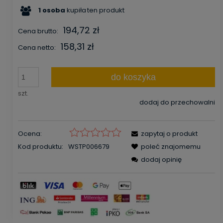
1
osoba
kupiła
ten produkt
194,72 zł
Cena brutto:
158,31 zł
Cena netto:
do koszyka
szt.
dodaj do przechowalni
Ocena:
zapytaj o produkt
Kod produktu:
WSTP006679
poleć znajomemu
dodaj opinię