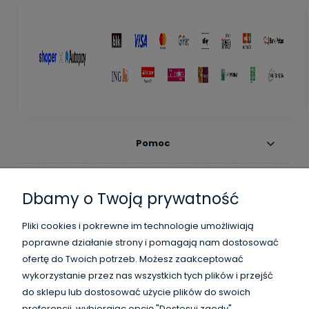
Pomoc
Moje konto
Dbamy o Twoją prywatność
Płatności i dostawa
Pliki cookies i pokrewne im technologie umożliwiają
poprawne działanie strony i pomagają nam dostosować
Informacje
ofertę do Twoich potrzeb. Możesz zaakceptować
wykorzystanie przez nas wszystkich tych plików i przejść
O nas
do sklepu lub dostosować użycie plików do swoich
preferencji, wybierając opcję "Dostosuj zgody".