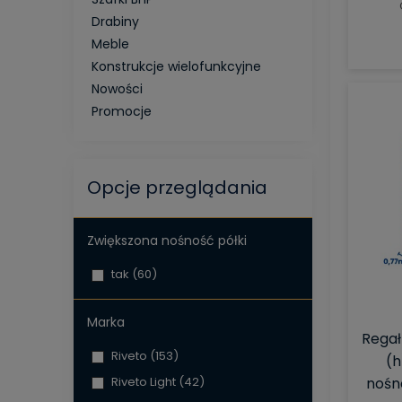
Drabiny
Meble
Konstrukcje wielofunkcyjne
Nowości
Promocje
Opcje przeglądania
Zwiększona nośność półki
tak
(60)
Marka
Regał
Riveto
(153)
(h
Riveto Light
(42)
nośno