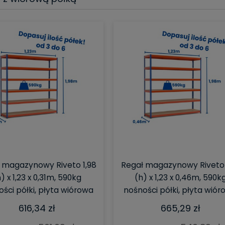
 magazynowy Riveto 1,98
Regał magazynowy Riveto 
) x 1,23 x 0,31m, 590kg
(h) x 1,23 x 0,46m, 590k
ści półki, płyta wiórowa
nośności półki, płyta wió
616,34 zł
665,29 zł