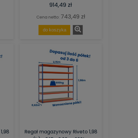
914,49 zł
743,49 zł
Cena netto:
do koszyka
1,98
Regał magazynowy Riveto 1,98