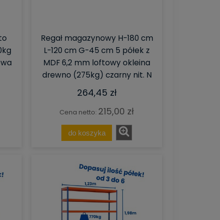
to
Regał magazynowy H-180 cm
00kg
L-120 cm G-45 cm 5 półek z
rowa
MDF 6,2 mm loftowy okleina
drewno (275kg) czarny nit. N
264,45 zł
215,00 zł
Cena netto:
do koszyka