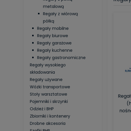
metalową
Regały z wiórową
półką
Regały mobilne
Regały biurowe
Regały garażowe
Regały kuchenne
Regały gastronomiczne
Regały wysokiego
składowania
Regały używane
Wózki transportowe
Stoły warsztatowe
Regał
Pojemniki i skrzynki
(h
Odzież i BHP
nośno
Zbiorniki i kontenery
Drobne akcesoria
Szafki BHP