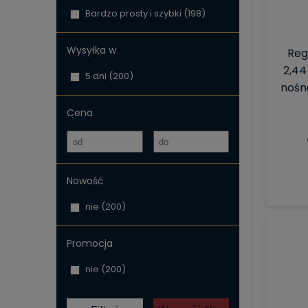
Bardzo prosty i szybki
(198)
Wysyłka w
Reg
2,44 
5 dni
(200)
nośno
Cena
Nowość
nie
(200)
Promocja
nie
(200)