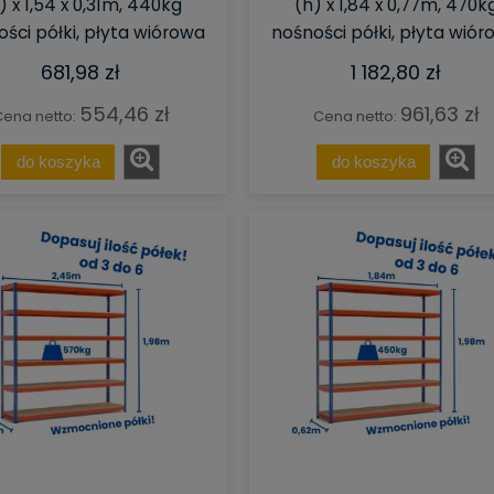
) x 1,54 x 0,31m, 440kg
(h) x 1,84 x 0,77m, 470k
ści półki, płyta wiórowa
nośności półki, płyta wió
681,98 zł
1 182,80 zł
554,46 zł
961,63 zł
ena netto:
Cena netto:
do koszyka
do koszyka