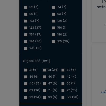
(h
nośno
62
(7)
74
(7)
90
(1)
93
(7)
103
(7)
120
(2)
C
123
(37)
150
(1)
154
(37)
180
(2)
184
(30)
215
(29)
245
(31)
Głębokość [cm]
21
(6)
31
(24)
32
(6)
39
(6)
40
(1)
45
(4)
46
(25)
47
(6)
60
(1)
62
(30)
74
(6)
77
(25)
92
(24)
93
(6)
122
(28)