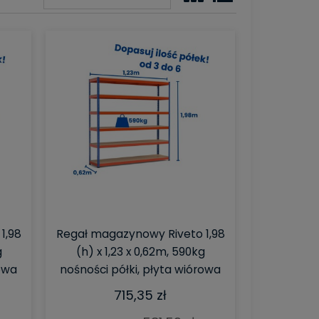
1,98
Regał magazynowy Riveto 1,98
g
(h) x 1,23 x 0,62m, 590kg
rowa
nośności półki, płyta wiórowa
715,35 zł