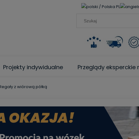
PL
Projekty indywidualne
Przeglądy ekspercki
Regały z wiórową półką