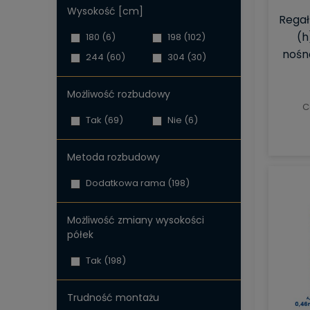
Wysokość [cm]
Regał
(h
180
(6)
198
(102)
nośno
244
(60)
304
(30)
Możliwość rozbudowy
C
Tak
(69)
Nie
(6)
Metoda rozbudowy
Dodatkowa rama
(198)
Możliwość zmiany wysokości
półek
Tak
(198)
Trudność montażu