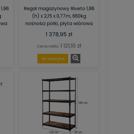
1,98
Regał magazynowy Riveto 1,98
g
(h) x 2,15 x 0,77m, 660kg
rowa
nośności półki, płyta wiórowa
1 378,95 zł
1 121,10 zł
Cena netto:
do koszyka