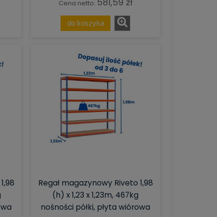
581,59 zł
Cena netto:
do koszyka
1,98
Regał magazynowy Riveto 1,98
g
(h) x 1,23 x 1,23m, 467kg
rowa
nośności półki, płyta wiórowa