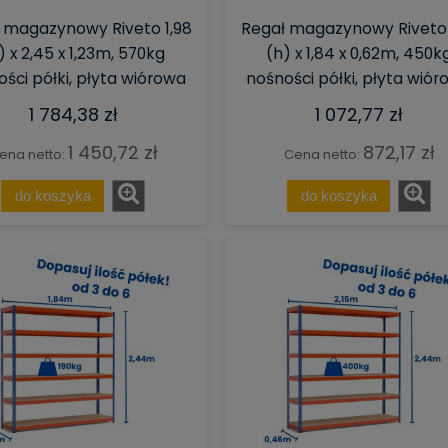
 magazynowy Riveto 1,98
Regał magazynowy Riveto 
) x 2,45 x 1,23m, 570kg
(h) x 1,84 x 0,62m, 450k
ści półki, płyta wiórowa
nośności półki, płyta wió
1 784,38 zł
1 072,77 zł
1 450,72 zł
872,17 zł
ena netto:
Cena netto:
do koszyka
do koszyka