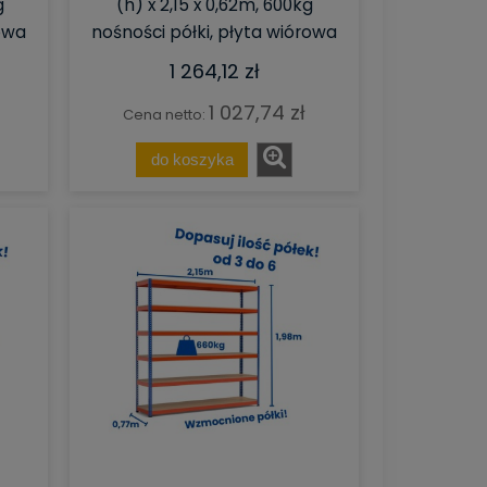
g
(h) x 2,15 x 0,62m, 600kg
rowa
nośności półki, płyta wiórowa
1 264,12 zł
1 027,74 zł
Cena netto:
do koszyka