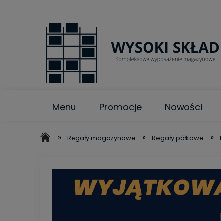
Menu
Promocje
Nowości
»
»
»
Regały magazynowe
Regały półkowe