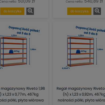
501,09 zł
540,89 zł
Cena netto:
Cena netto:
do koszyka
do koszyka
 magazynowy Riveto 1,98
Regał magazynowy Riveto 
) x 1,23 x 0,77m, 467kg
(h) x 1,23 x 0,92m, 467k
ści półki, płyta wiórowa
nośności półki, płyta wió