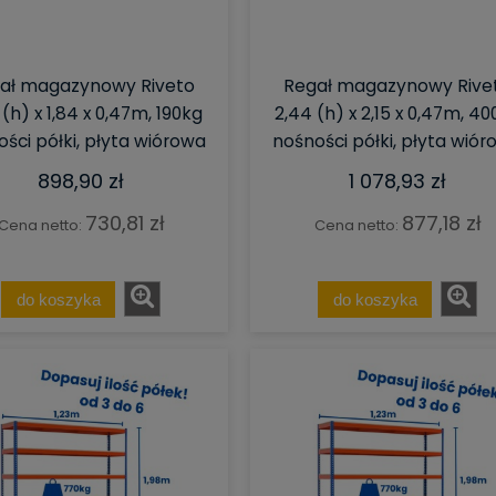
ał magazynowy Riveto
Regał magazynowy Rive
(h) x 1,84 x 0,47m, 190kg
2,44 (h) x 2,15 x 0,47m, 4
ści półki, płyta wiórowa
nośności półki, płyta wió
898,90 zł
1 078,93 zł
730,81 zł
877,18 zł
Cena netto:
Cena netto:
do koszyka
do koszyka