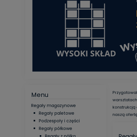
Przygotowal
Menu
warsztatach
Regały magazynowe
konstrukcją
Regały paletowe
naszą ofertę
Podzespoły i części
Regały półkowe
Regały
Regały z półką