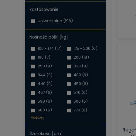
Zastosowanie
Uniwersalne
(198)
Nośność półki [kg]
100 - 174
(17)
175 - 200
(6)
190
(7)
200
(18)
250
(9)
323
(9)
344
(9)
400
(9)
440
(9)
450
(6)
467
(6)
570
(6)
590
(6)
600
(6)
680
(6)
770
(6)
więcej
Regał
Szerokość [cm]