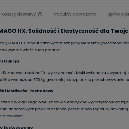
Koszty dostawy
Produkty powiązane
Opinie o p
Cena nie zawiera ewentualnych
MAGO HX: Solidność i Elastyczność dla Twoj
kosztów płatności
owy MAGO HX moduł bazowy to niezbędny element wyposażenia dla 
rto wybrać właśnie ten produkt:
nstrukcja
HX zapewnia solidność i wytrzymałość dzięki wykonaniu z wysokiej 
półkę wynosząca 570 kg gwarantuje bezpieczne przechowywanie na
ść i Możliwości Rozbudowy
ączenia w ciągi regałowe umożliwia efektywne wykorzystanie dostępn
enia dodatkowych półek oraz łatwej przebudowy regału w dowolnej 
 biznesowych.
ne Zastosowanie