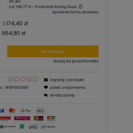
30 dni
od 736,77 zł
- Przwoźnik Rohlig Suus
sprawdź formy dostawy
Cena nie zawiera ewentualnych
1 174,40 zł
:
kosztów płatności
954,80 zł
do koszyka
dodaj do przechowalni
zapytaj o produkt
u:
WSP000455
poleć znajomemu
dodaj opinię