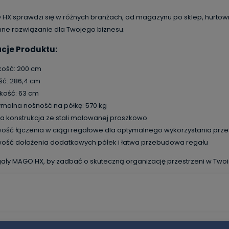
HX sprawdzi się w różnych branżach, od magazynu po sklep, hurtown
ne rozwiązanie dla Twojego biznesu.
cje Produktu:
ość: 200 cm
ść: 286,4 cm
kość: 63 cm
malna nośność na półkę: 570 kg
na konstrukcja ze stali malowanej proszkowo
wość łączenia w ciągi regałowe dla optymalnego wykorzystania prze
wość dołożenia dodatkowych półek i łatwa przebudowa regału
ały MAGO HX, by zadbać o skuteczną organizację przestrzeni w Twoi