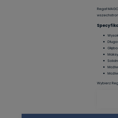
Regał MAGO 
wszechstron
Specyfika
Wysok
Długo
Głębo
Maksy
Solid
Możli
Możli
Wybierz Reg