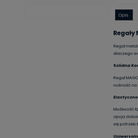
Opis
Regały 
Regał metal
dlaczego wa
Solidna Ko
Regał MAGO 
nośność na 
Elastyczno
Możliwość ł
opcja dołoż
się potrzeb
Uniwersal