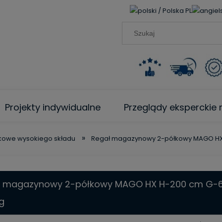
PL
Projekty indywidualne
Przeglądy ekspercki
»
kowe wysokiego składu
Regał magazynowy 2-półkowy MAGO HX 
ł magazynowy 2-półkowy MAGO HX H-200 cm G-6
g