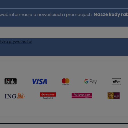
mywać informacje o nowościach i promocjach.
Nasze kody ra
ityką prywatności