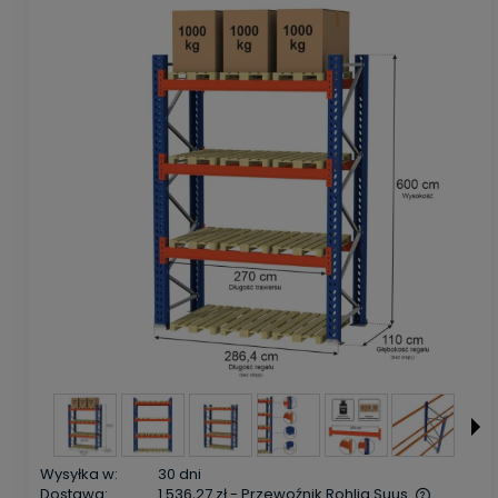
Wysyłka w:
30 dni
Dostawa:
1 536,27 zł
- Przewoźnik Rohlig Suus