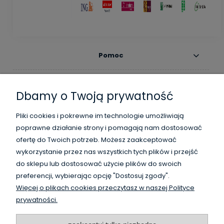
Pomoc
Moje konto
Dbamy o Twoją prywatność
Płatności i dostawa
Pliki cookies i pokrewne im technologie umożliwiają
poprawne działanie strony i pomagają nam dostosować
Informacje
ofertę do Twoich potrzeb. Możesz zaakceptować
wykorzystanie przez nas wszystkich tych plików i przejść
O nas
do sklepu lub dostosować użycie plików do swoich
preferencji, wybierając opcję "Dostosuj zgody".
Więcej o plikach cookies przeczytasz w naszej Polityce
WysokiSklad.pl jest własnością firmy Vanguard Poland
prywatności.
/
HighBay.eu is a part of Vanguard Poland company
www.vanguardpoland.com