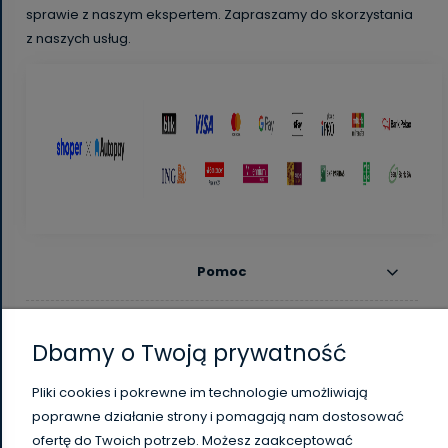
sprawie z naszym ekspertem. Zapraszamy do skorzystania
z naszych usług.
Pomoc
Moje konto
Dbamy o Twoją prywatność
Płatności i dostawa
Pliki cookies i pokrewne im technologie umożliwiają
poprawne działanie strony i pomagają nam dostosować
Informacje
ofertę do Twoich potrzeb. Możesz zaakceptować