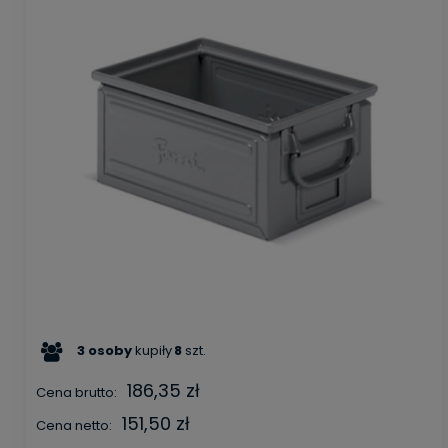
3
osoby
kupiły
8
szt.
186,35 zł
Cena brutto:
151,50 zł
Cena netto: