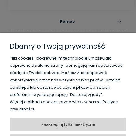
Pomoc
Moje konto
Dbamy o Twoją prywatność
Płatności i dostawa
Pliki cookies i pokrewne im technologie umożliwiają
poprawne działanie strony i pomagają nam dostosować
Informacje
ofertę do Twoich potrzeb. Możesz zaakceptować
wykorzystanie przez nas wszystkich tych plików i przejść
O nas
do sklepu lub dostosować użycie plików do swoich
preferencji, wybierając opcję "Dostosuj zgody".
Więcej o plikach cookies przeczytasz w naszej Polityce
WysokiSklad.pl jest własnością firmy Vanguard Poland
prywatności.
/
HighBay.eu is a part of Vanguard Poland company
www.vanguardpoland.com
zaakceptuj tylko niezbędne