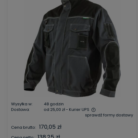
Wysyłka w:
48 godzin
Dostawa:
od 25,00 zł
- Kurier UPS
sprawdź formy dostawy
Cena nie zawiera ewentualnych kosztów płatności
170,05 zł
Cena brutto:
138,25 zł
Cena netto: