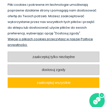
Płatności i dostawa
Pliki cookies i pokrewne im technologie umożliwiają
poprawne działanie strony i pomagają nam dostosować
Informacje
ofertę do Twoich potrzeb. Możesz zaakceptować
wykorzystanie przez nas wszystkich tych plików i przejść
O nas
do sklepu lub dostosować użycie plików do swoich
preferencji, wybierając opcję "Dostosuj zgody".
Więcej o plikach cookies przeczytasz w naszej Polityce
WysokiSklad.pl jest własnością firmy Vanguard Poland
prywatności.
/
HighBay.eu is a part of Vanguard Poland company
www.vanguardpoland.com
zaakceptuj tylko niezbędne
dostosuj zgody
zaakceptuj wszystkie
pokaż pełną wersję strony