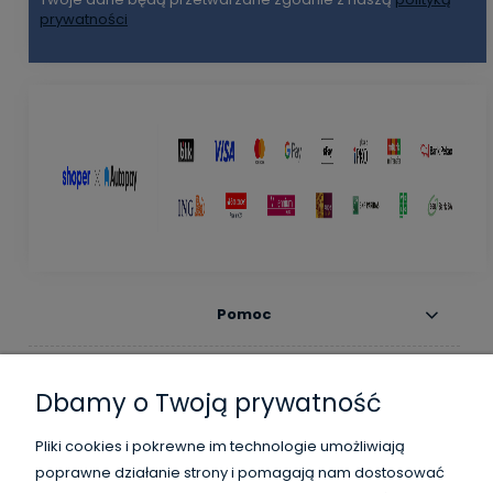
prywatności
Pomoc
Moje konto
Dbamy o Twoją prywatność
Płatności i dostawa
Pliki cookies i pokrewne im technologie umożliwiają
poprawne działanie strony i pomagają nam dostosować
Informacje