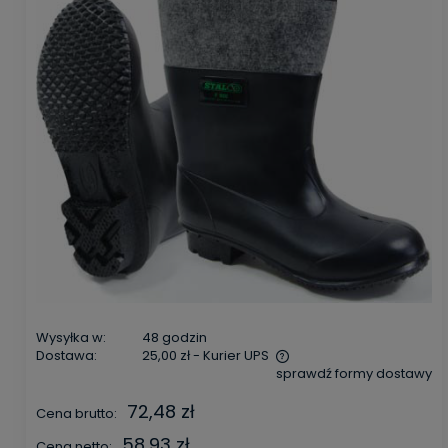
Wysyłka w:
48 godzin
Dostawa:
25,00 zł
- Kurier UPS
sprawdź formy dostawy
Cena nie zawiera ewentualnych kosztów płatności
72,48 zł
Cena brutto:
58,93 zł
Cena netto: