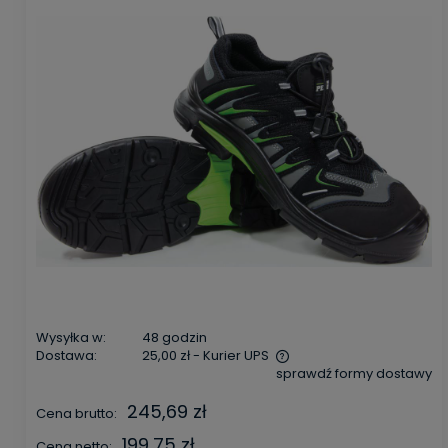
Wysyłka w:
48 godzin
Dostawa:
25,00 zł
- Kurier UPS
sprawdź formy dostawy
Cena nie zawiera ewentualnych kosztów płatności
245,69 zł
Cena brutto:
199,75 zł
Cena netto: