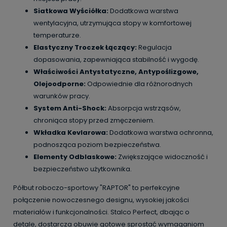
Siatkowa Wyściółka:
Dodatkowa warstwa
wentylacyjna, utrzymująca stopy w komfortowej
temperaturze.
Elastyczny Troczek Łączący:
Regulacja
dopasowania, zapewniająca stabilność i wygodę.
Właściwości Antystatyczne, Antypoślizgowe,
Olejoodporne:
Odpowiednie dla różnorodnych
warunków pracy.
System Anti-Shock:
Absorpcja wstrząsów,
chroniąca stopy przed zmęczeniem.
Wkładka Kevlarowa:
Dodatkowa warstwa ochronna,
podnosząca poziom bezpieczeństwa.
Elementy Odblaskowe:
Zwiększające widoczność i
bezpieczeństwo użytkownika.
Półbut roboczo-sportowy "RAPTOR" to perfekcyjne
połączenie nowoczesnego designu, wysokiej jakości
materiałów i funkcjonalności. Stalco Perfect, dbając o
detale, dostarcza obuwie gotowe sprostać wymaganiom