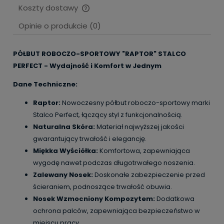
Koszty dostawy
Cena nie zawiera ewentualnych kosztów płatności
Opinie o produkcie (0)
PÓŁBUT ROBOCZO-SPORTOWY "RAPTOR" STALCO
PERFECT - Wydajność i Komfort w Jednym
Dane Techniczne:
Raptor:
Nowoczesny półbut roboczo-sportowy marki
Stalco Perfect, łączący styl z funkcjonalnością.
Naturalna Skóra:
Materiał najwyższej jakości
gwarantujący trwałość i elegancję.
Miękka Wyściółka:
Komfortowa, zapewniająca
wygodę nawet podczas długotrwałego noszenia.
Zalewany Nosek:
Doskonałe zabezpieczenie przed
ścieraniem, podnoszące trwałość obuwia.
Nosek Wzmocniony Kompozytem:
Dodatkowa
ochrona palców, zapewniająca bezpieczeństwo w
miejscu pracy.