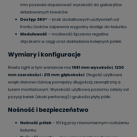
mm pozwala dopasować wysokość do gabarytów
składowanych towarów.
Dostęp 360°
– brak dodatkowych usztywnień od
frontu i boków zapewnia wygodny dostęp do ładunku.
Modułowość
– możliwość łączenia regałów
złączkami w ciągi oraz dokładania kolejnych półek.
Wymiary i konfiguracje
Riveto Light w tym wariancie ma
1981 mm wysokości
,
1230
mm szerokości
i
213 mm głębokości
. Długość użytkowa
wnęki stanowi różnicę pomiędzy długością zewnętrzną a
luzem montażowym. Wysokość użytkowa poziomu zależy od
pozycji belek (skoki perforacji) i grubości płyty półki.
Nośność i bezpieczeństwo
Nośność półek
– 101 kg przy równomiernym rozłożeniu
ładunku.