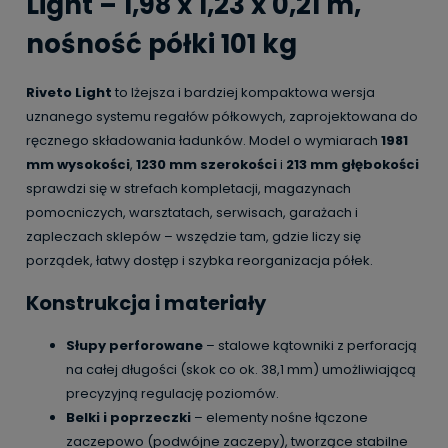
Light – 1,98 x 1,23 x 0,21 m,
nośność półki 101 kg
Riveto Light
to lżejsza i bardziej kompaktowa wersja
uznanego systemu regałów półkowych, zaprojektowana do
ręcznego składowania ładunków. Model o wymiarach
1981
mm wysokości
,
1230 mm szerokości
i
213 mm głębokości
sprawdzi się w strefach kompletacji, magazynach
pomocniczych, warsztatach, serwisach, garażach i
zapleczach sklepów – wszędzie tam, gdzie liczy się
porządek, łatwy dostęp i szybka reorganizacja półek.
Konstrukcja i materiały
Słupy perforowane
– stalowe kątowniki z perforacją
na całej długości (skok co ok. 38,1 mm) umożliwiającą
precyzyjną regulację poziomów.
Belki i poprzeczki
– elementy nośne łączone
zaczepowo (podwójne zaczepy), tworzące stabilne