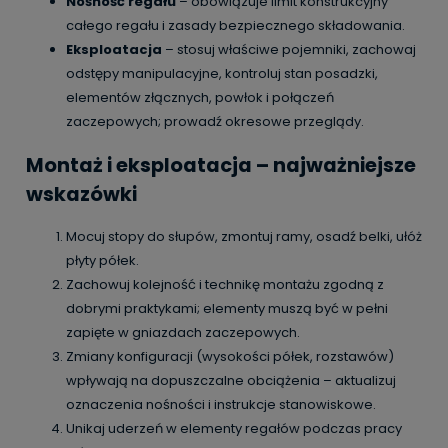
Nośność regału
– obowiązuje limit konstrukcyjny
całego regału i zasady bezpiecznego składowania.
Eksploatacja
– stosuj właściwe pojemniki, zachowaj
odstępy manipulacyjne, kontroluj stan posadzki,
elementów złącznych, powłok i połączeń
zaczepowych; prowadź okresowe przeglądy.
Montaż i eksploatacja – najważniejsze
wskazówki
Mocuj stopy do słupów, zmontuj ramy, osadź belki, ułóż
płyty półek.
Zachowuj kolejność i technikę montażu zgodną z
dobrymi praktykami; elementy muszą być w pełni
zapięte w gniazdach zaczepowych.
Zmiany konfiguracji (wysokości półek, rozstawów)
wpływają na dopuszczalne obciążenia – aktualizuj
oznaczenia nośności i instrukcje stanowiskowe.
Unikaj uderzeń w elementy regałów podczas pracy