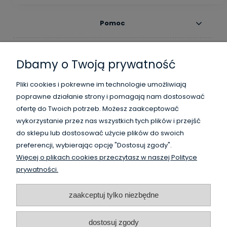
Pomoc
Moje konto
Dbamy o Twoją prywatność
Płatności i dostawa
Pliki cookies i pokrewne im technologie umożliwiają
poprawne działanie strony i pomagają nam dostosować
Informacje
ofertę do Twoich potrzeb. Możesz zaakceptować
wykorzystanie przez nas wszystkich tych plików i przejść
O nas
do sklepu lub dostosować użycie plików do swoich
preferencji, wybierając opcję "Dostosuj zgody".
Więcej o plikach cookies przeczytasz w naszej Polityce
WysokiSklad.pl jest własnością firmy Vanguard Poland
prywatności.
/
HighBay.eu is a part of Vanguard Poland company
www.vanguardpoland.com
zaakceptuj tylko niezbędne
dostosuj zgody