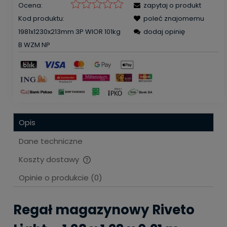
Ocena:
zapytaj o produkt
Kod produktu:
poleć znajomemu
1981x1230x213mm 3P WIOR 101kg
dodaj opinię
B WZM NP
Opis
Dane techniczne
Koszty dostawy
Cena nie zawiera ewentualnych kosztów płatności
Opinie o produkcie (0)
Regał magazynowy Riveto