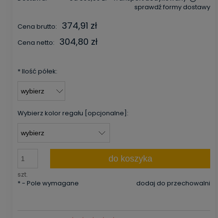
sprawdź formy dostawy
Cena nie zawiera ewentualnych kosztów płatności
374,91 zł
Cena brutto:
304,80 zł
Cena netto:
*
Ilość półek:
Wybierz kolor regału [opcjonalne]:
do koszyka
szt.
*
- Pole wymagane
dodaj do przechowalni