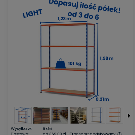
Wysyłka w:
5 dni
Dostawa:
od 369,00 zł
- Transport dedykowany