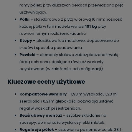
ramy półek; przy dłuższych belkach przewidziano pręt
usztywniający.
Półki
– standardowo z płytą wiórową 16 mm; nośność
każdej półki w tym modelu wynosi
101 kg
przy
równomiernym rozłożeniu ładunku.
Stopy
– plastikowe lub metalowe, dopasowane do
słupów i sposobu posadawiania.
Powłoki
– elementy stalowe zabezpieczone trwałą
farbą ochronną; dostępne również warianty
ocynkowane (w zależności od konfiguracji).
Kluczowe cechy użytkowe
Kompaktowe wymiary
– 1,98 m wysokości, 1,23 m
szerokości i 0,21 m głębokości pozwalają ustawić
regał w wąskich przestrzeniach.
Bezśrubowy montaż
– szybkie składanie na
zaczepy; do montażu wystarczy lekki młotek.
Regulacja półek
– ustawianie poziomów co ok. 38,1