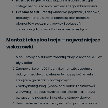
Nośność regału
– obowiązuje limit konstrukcyjny
całego regału i zasady bezpiecznego składowania.
Eksploatacja
– stosuj właściwe pojemniki, zachowaj
odstępy manipulacyjne, kontroluj stan posadzki,
elementów złącznych, powłok i połączeń
zaczepowych; prowadź okresowe przeglądy.
Montaż i eksploatacja – najważniejsze
wskazówki
Mocuj stopy do słupów, zmontuj ramy, osadź belki, ułóż
płyty półek.
Zachowuj kolejność i technikę montażu zgodną z
dobrymi praktykami; elementy muszą być w pełni
zapięte w gniazdach zaczepowych.
Zmiany konfiguracji (wysokości półek, rozstawów)
wpływają na dopuszczalne obciążenia – aktualizuj
oznaczenia nośności i instrukcje stanowiskowe.
Unikaj uderzeń w elementy regałów podczas pracy