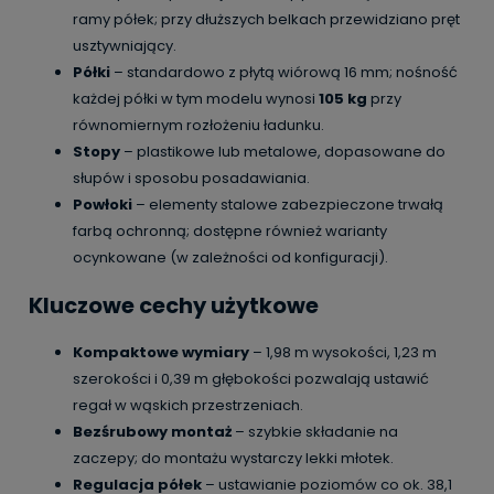
ramy półek; przy dłuższych belkach przewidziano pręt
usztywniający.
Półki
– standardowo z płytą wiórową 16 mm; nośność
każdej półki w tym modelu wynosi
105 kg
przy
równomiernym rozłożeniu ładunku.
Stopy
– plastikowe lub metalowe, dopasowane do
słupów i sposobu posadawiania.
Powłoki
– elementy stalowe zabezpieczone trwałą
farbą ochronną; dostępne również warianty
ocynkowane (w zależności od konfiguracji).
Kluczowe cechy użytkowe
Kompaktowe wymiary
– 1,98 m wysokości, 1,23 m
szerokości i 0,39 m głębokości pozwalają ustawić
regał w wąskich przestrzeniach.
Bezśrubowy montaż
– szybkie składanie na
zaczepy; do montażu wystarczy lekki młotek.
Regulacja półek
– ustawianie poziomów co ok. 38,1