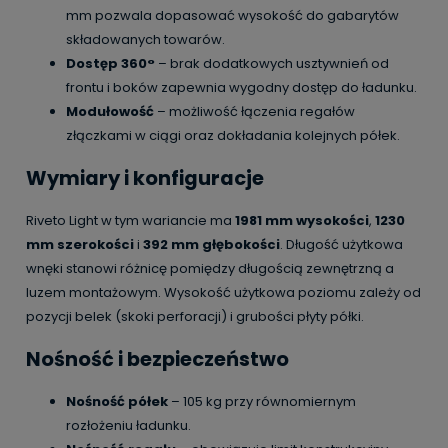
mm pozwala dopasować wysokość do gabarytów
składowanych towarów.
Dostęp 360°
– brak dodatkowych usztywnień od
frontu i boków zapewnia wygodny dostęp do ładunku.
Modułowość
– możliwość łączenia regałów
złączkami w ciągi oraz dokładania kolejnych półek.
Wymiary i konfiguracje
Riveto Light w tym wariancie ma
1981 mm wysokości
,
1230
mm szerokości
i
392 mm głębokości
. Długość użytkowa
wnęki stanowi różnicę pomiędzy długością zewnętrzną a
luzem montażowym. Wysokość użytkowa poziomu zależy od
pozycji belek (skoki perforacji) i grubości płyty półki.
Nośność i bezpieczeństwo
Nośność półek
– 105 kg przy równomiernym
rozłożeniu ładunku.