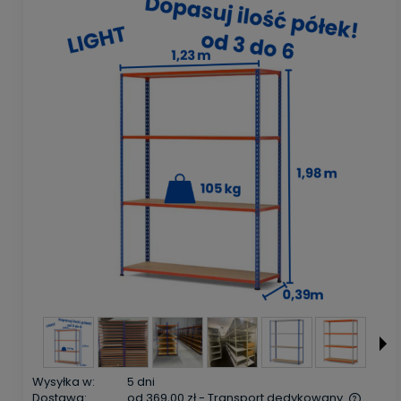
Wysyłka w:
5 dni
Dostawa:
od 369,00 zł
- Transport dedykowany