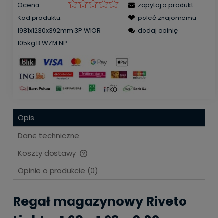
Ocena:
zapytaj o produkt
Kod produktu:
poleć znajomemu
1981x1230x392mm 3P WIOR
dodaj opinię
105kg B WZM NP
Opis
Dane techniczne
Koszty dostawy
Cena nie zawiera ewentualnych kosztów płatności
Opinie o produkcie (0)
Regał magazynowy Riveto