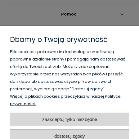
Pomoc
Moje konto
Dbamy o Twoją prywatność
Płatności i dostawa
Pliki cookies i pokrewne im technologie umożliwiają
poprawne działanie strony i pomagają nam dostosować
Informacje
ofertę do Twoich potrzeb. Możesz zaakceptować
wykorzystanie przez nas wszystkich tych plików i przejść
O nas
do sklepu lub dostosować użycie plików do swoich
preferencji, wybierając opcję "Dostosuj zgody".
Więcej o plikach cookies przeczytasz w naszej Polityce
WysokiSklad.pl jest własnością firmy Vanguard Poland
prywatności.
/
HighBay.eu is a part of Vanguard Poland company
www.vanguardpoland.com
zaakceptuj tylko niezbędne
dostosuj zgody