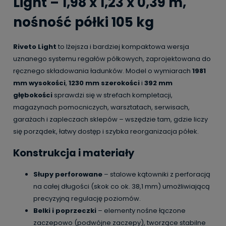
Light – 1,98 x 1,23 x 0,39 m,
nośność półki 105 kg
Riveto Light
to lżejsza i bardziej kompaktowa wersja
uznanego systemu regałów półkowych, zaprojektowana do
ręcznego składowania ładunków. Model o wymiarach
1981
mm wysokości
,
1230 mm szerokości
i
392 mm
głębokości
sprawdzi się w strefach kompletacji,
magazynach pomocniczych, warsztatach, serwisach,
garażach i zapleczach sklepów – wszędzie tam, gdzie liczy
się porządek, łatwy dostęp i szybka reorganizacja półek.
Konstrukcja i materiały
Słupy perforowane
– stalowe kątowniki z perforacją
na całej długości (skok co ok. 38,1 mm) umożliwiającą
precyzyjną regulację poziomów.
Belki i poprzeczki
– elementy nośne łączone
zaczepowo (podwójne zaczepy), tworzące stabilne