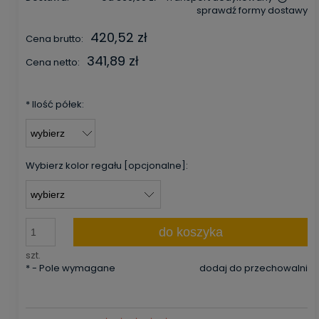
sprawdź formy dostawy
Cena nie zawiera ewentualnych kosztów płatności
420,52 zł
Cena brutto:
341,89 zł
Cena netto:
*
Ilość półek:
Wybierz kolor regału [opcjonalne]:
do koszyka
szt.
*
- Pole wymagane
dodaj do przechowalni