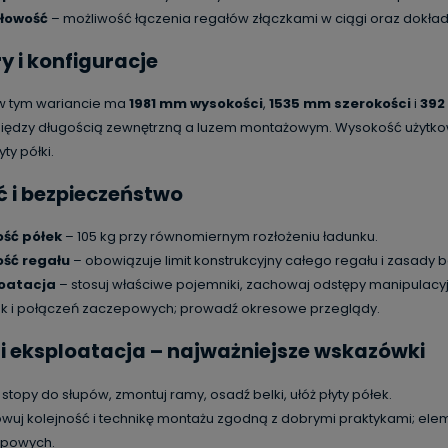
łowość
– możliwość łączenia regałów złączkami w ciągi oraz dokład
 i konfiguracje
t w tym wariancie ma
1981 mm wysokości
,
1535 mm szerokości
i
392
iędzy długością zewnętrzną a luzem montażowym. Wysokość użytkowa
yty półki.
 i bezpieczeństwo
ść półek
– 105 kg przy równomiernym rozłożeniu ładunku.
ść regału
– obowiązuje limit konstrukcyjny całego regału i zasady
oatacja
– stosuj właściwe pojemniki, zachowaj odstępy manipulacyj
k i połączeń zaczepowych; prowadź okresowe przeglądy.
i eksploatacja – najważniejsze wskazówki
stopy do słupów, zmontuj ramy, osadź belki, ułóż płyty półek.
wuj kolejność i technikę montażu zgodną z dobrymi praktykami; ele
powych.