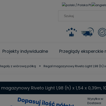
PL
Projekty indywidualne
Przeglądy ekspercki
»
Regały z wiórową półką
Regał magazynowy Riveto Light 1,98 (h) x
 magazynowy Riveto Light 1,98 (h) x 1,54 x 0,39m, 
Wysyłka w:
Dostawa: