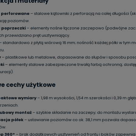
kcja i materiały
y perforowane
– stalowe kątowniki z perforacją na całej długości (s
ację poziomów.
 i poprzeczki
– elementy nośne łączone zaczepowo (podwójne zaczep
ch przewidziano pręt usztywniający.
– standardowo z płytą wiórową 16 mm; nośność każdej półki w tym 
ku.
y
– plastikowe lub metalowe, dopasowane do słupów i sposobu pos
ki
– elementy stalowe zabezpieczone trwałą farbą ochronną; dostę
uracji).
we cechy użytkowe
aktowe wymiary
– 1,98 m wysokości, 1,54 m szerokości i 0,39 m gł
trzeniach.
rubowy montaż
– szybkie składanie na zaczepy; do montażu wystarcz
acja półek
– ustawianie poziomów co ok. 38,1 mm pozwala dopa
ów.
ęp 360°
– brak dodatkowych usztywnień od frontu i boków zapewnia