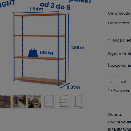
Cena brutto
Cena netto:
*
Ilość półek
Wybierz kol
[opcjonalne
szt.
*
- Pole wy
Ocena:
Kod produkt
1981x1535x