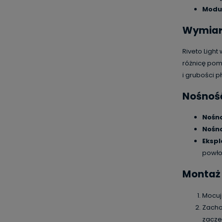
Modu
Wymiary
Riveto Ligh
różnicę pom
i grubości pł
Nośność
Nośno
Nośno
Ekspl
powło
Montaż 
Mocuj 
Zacho
zacze