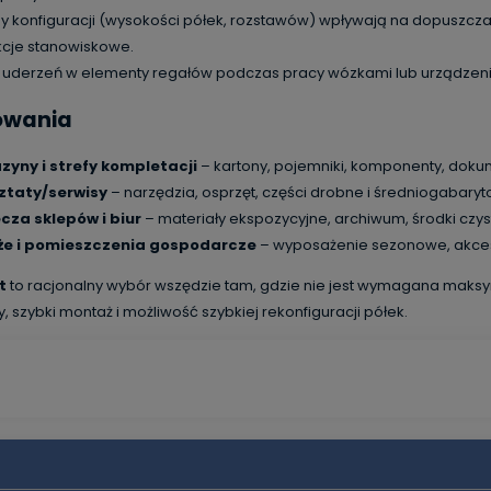
y konfiguracji (wysokości półek, rozstawów) wpływają na dopuszczal
ukcje stanowiskowe.
j uderzeń w elementy regałów podczas pracy wózkami lub urządzen
owania
yny i strefy kompletacji
– kartony, pojemniki, komponenty, doku
ztaty/serwisy
– narzędzia, osprzęt, części drobne i średniogabary
cza sklepów i biur
– materiały ekspozycyjne, archiwum, środki czys
że i pomieszczenia gospodarcze
– wyposażenie sezonowe, akce
t
to racjonalny wybór wszędzie tam, gdzie nie jest wymagana maksym
y, szybki montaż i możliwość szybkiej rekonfiguracji półek.