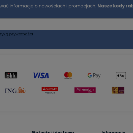
mywać informacje o nowościach i promocjach.
Nasze kody ra
ityką prywatności
Płatności i dostawa
Informacje