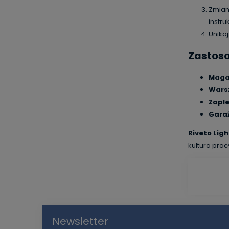
Zmian
instr
Unika
Zastos
Magaz
Wars
Zaple
Gara
Riveto Ligh
kultura prac
Newsletter