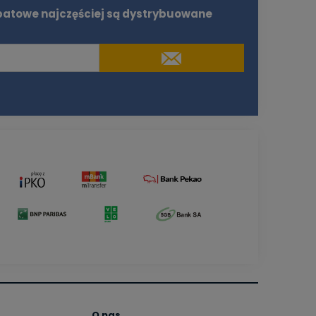
batowe najczęściej są dystrybuowane
O nas