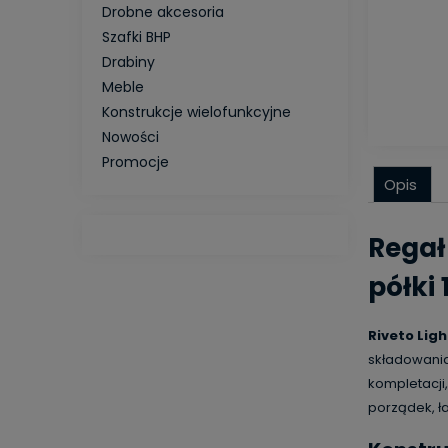
Drobne akcesoria
Szafki BHP
Drabiny
Meble
Konstrukcje wielofunkcyjne
Nowości
Promocje
Opis
Regał
półki 
Riveto Ligh
składowani
kompletacji
porządek, ł