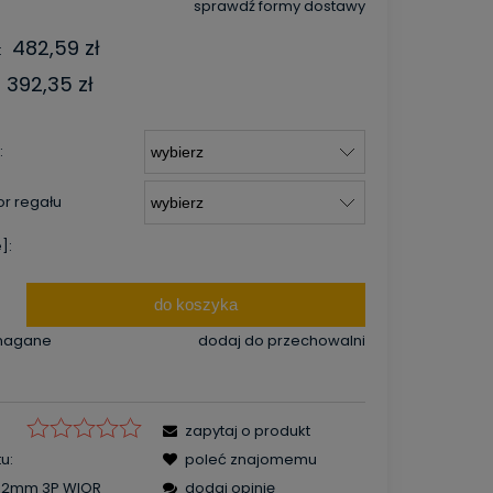
sprawdź formy dostawy
Cena nie zawiera ewentualnych
482,59 zł
:
kosztów płatności
392,35 zł
:
or regału
]:
do koszyka
magane
dodaj do przechowalni
zapytaj o produkt
u:
poleć znajomemu
392mm 3P WIOR
dodaj opinię