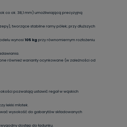
kok co ok. 38,1 mm) umożliwiającą precyzyjną
y), tworzące stabilne ramy półek; przy dłuższych
modelu wynosi
105 kg
przy równomiernym rozłożeniu
adawiania.
pne również warianty ocynkowane (w zależności od
ębokości pozwalają ustawić regał w wąskich
y lekki młotek.
sować wysokość do gabarytów składowanych
 wygodny dostęp do ładunku.