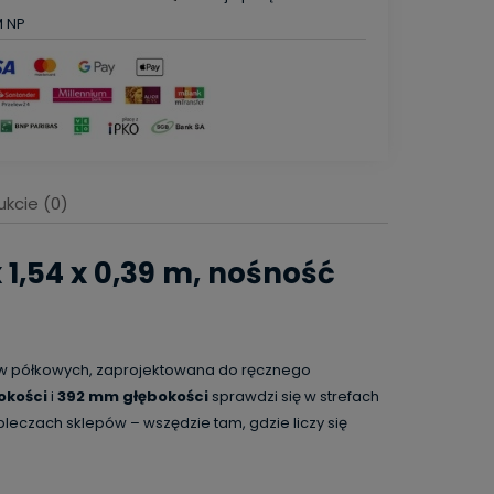
M NP
ukcie (0)
entualnych
 1,54 x 0,39 m, nośność
ów półkowych, zaprojektowana do ręcznego
okości
i
392 mm głębokości
sprawdzi się w strefach
eczach sklepów – wszędzie tam, gdzie liczy się