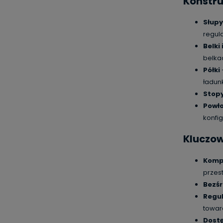
Konstru
Słup
regul
Belki
belka
Półki
ładun
Stop
Powło
konfig
Kluczo
Komp
przes
Bezś
Regul
towar
Dost