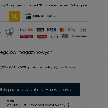
ENG
Zarejestruj się
Zaloguj się
Koszyk:
(pusty)
e regałów magazynowych
 1,54 x 0,39m, 105kg nośność półki, płyta wiórowa
105kg nośność półki, płyta wiórowa
5 dni
od 369,00 zł
- Transport dedykowany