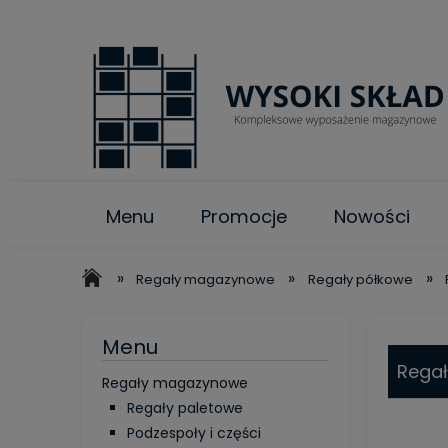
Menu
Promocje
Nowości
»
»
»
Regały magazynowe
Regały półkowe
Menu
Regał
Regały magazynowe
Regały paletowe
Podzespoły i części