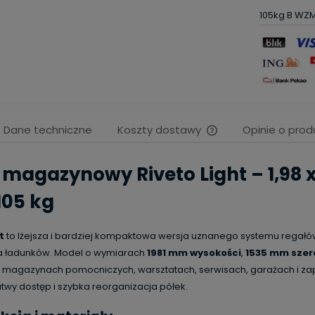
105kg B WZ
Dane techniczne
Koszty dostawy
Opinie o prod
Cena nie zawiera ew
 magazynowy Riveto Light – 1,98 x
kosztów płatności
105 kg
t
to lżejsza i bardziej kompaktowa wersja uznanego systemu regał
a ładunków. Model o wymiarach
1981 mm wysokości
,
1535 mm szer
, magazynach pomocniczych, warsztatach, serwisach, garażach i zapl
atwy dostęp i szybka reorganizacja półek.