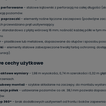
y perforowane
– stalowe kątowniki z perforacją na całej długości (s
ację poziomów.
 i poprzeczki
– elementy nośne łączone zaczepowo (podwójne zaczep
ch przewidziano pręt usztywniający.
– standardowo z płytą wiórową 16 mm; nośność każdej półki w tym 
ku.
y
– plastikowe lub metalowe, dopasowane do słupów i sposobu pos
ki
– elementy stalowe zabezpieczone trwałą farbą ochronną; dostę
uracji).
we cechy użytkowe
aktowe wymiary
– 1,98 m wysokości, 0,74 m szerokości i 0,32 m gł
trzeniach.
rubowy montaż
– szybkie składanie na zaczepy; do montażu wystarcz
acja półek
– ustawianie poziomów co ok. 38,1 mm pozwala dopa
ów.
ęp 360°
– brak dodatkowych usztywnień od frontu i boków zapewnia