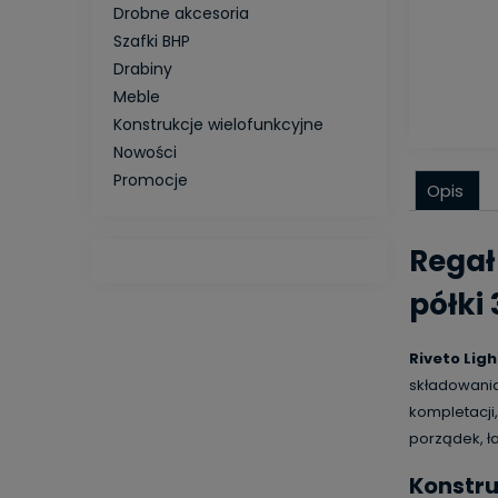
Drobne akcesoria
Szafki BHP
Drabiny
Meble
Konstrukcje wielofunkcyjne
Nowości
Promocje
Opis
Regał
półki 
Riveto Ligh
składowani
kompletacji
porządek, ł
Konstru