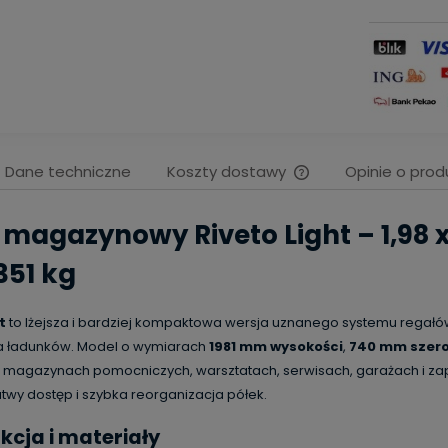
Dane techniczne
Koszty dostawy
Opinie o prod
Cena nie zawiera ew
 magazynowy Riveto Light – 1,98 x
kosztów płatności
351 kg
t
to lżejsza i bardziej kompaktowa wersja uznanego systemu regał
a ładunków. Model o wymiarach
1981 mm wysokości
,
740 mm szero
, magazynach pomocniczych, warsztatach, serwisach, garażach i zapl
atwy dostęp i szybka reorganizacja półek.
kcja i materiały