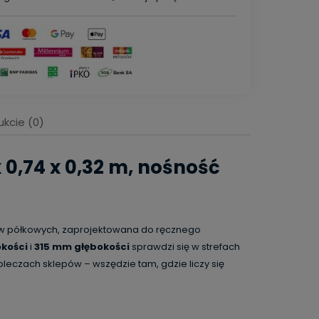
ukcie (0)
entualnych
 0,74 x 0,32 m, nośność
ów półkowych, zaprojektowana do ręcznego
kości
i
315 mm głębokości
sprawdzi się w strefach
eczach sklepów – wszędzie tam, gdzie liczy się