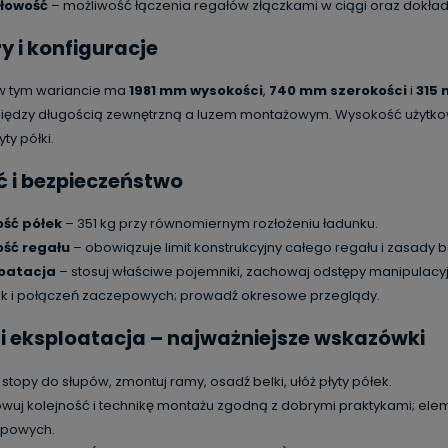
łowość
– możliwość łączenia regałów złączkami w ciągi oraz dokład
 i konfiguracje
t w tym wariancie ma
1981 mm wysokości
,
740 mm szerokości
i
315 
iędzy długością zewnętrzną a luzem montażowym. Wysokość użytkowa
yty półki.
 i bezpieczeństwo
ść półek
– 351 kg przy równomiernym rozłożeniu ładunku.
ść regału
– obowiązuje limit konstrukcyjny całego regału i zasady
oatacja
– stosuj właściwe pojemniki, zachowaj odstępy manipulacyj
k i połączeń zaczepowych; prowadź okresowe przeglądy.
i eksploatacja – najważniejsze wskazówki
stopy do słupów, zmontuj ramy, osadź belki, ułóż płyty półek.
wuj kolejność i technikę montażu zgodną z dobrymi praktykami; ele
powych.