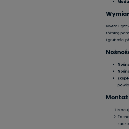
Modu
Wymiary
Riveto Ligh
różnicę pom
i grubości pł
Nośność
Nośno
Nośno
Ekspl
powło
Montaż 
Mocuj 
Zacho
zacze