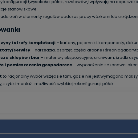
y konfiguracji (wysokości półek, rozstawów) wpływają na dopuszczal
ukcje stanowiskowe.
j uderzeń w elementy regałów podczas pracy wózkami lub urządzen
owania
yny i strefy kompletacji
– kartony, pojemniki, komponenty, doku
ztaty/serwisy
– narzędzia, osprzęt, części drobne i średniogabary
cza sklepów i biur
– materiały ekspozycyjne, archiwum, środki czys
że i pomieszczenia gospodarcze
– wyposażenie sezonowe, akce
t
to racjonalny wybór wszędzie tam, gdzie nie jest wymagana maksym
y, szybki montaż i możliwość szybkiej rekonfiguracji półek.