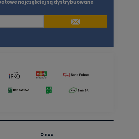
batowe najczęściej są dystrybuowane
O nas