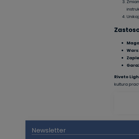
Zmian
instr
Unika
Zastos
Magaz
Wars
Zaple
Gara
Riveto Ligh
kultura prac
Newsletter