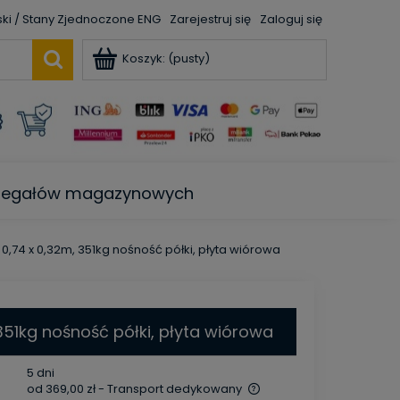
ENG
Zarejestruj się
Zaloguj się
Koszyk:
(pusty)
e regałów magazynowych
 0,74 x 0,32m, 351kg nośność półki, płyta wiórowa
351kg nośność półki, płyta wiórowa
5 dni
od 369,00 zł
- Transport dedykowany