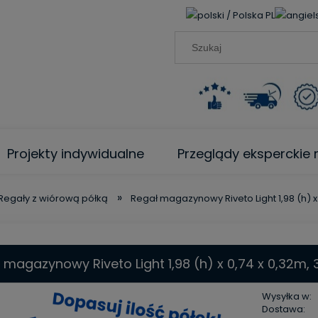
PL
Projekty indywidualne
Przeglądy ekspercki
»
Regały z wiórową półką
Regał magazynowy Riveto Light 1,98 (h) x
 magazynowy Riveto Light 1,98 (h) x 0,74 x 0,32m, 
Wysyłka w:
Dostawa: