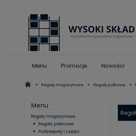
Menu
Promocje
Nowości
»
»
»
Regały magazynowe
Regały półkowe
Menu
Regał
Regały magazynowe
Regały paletowe
Podzespoły i części