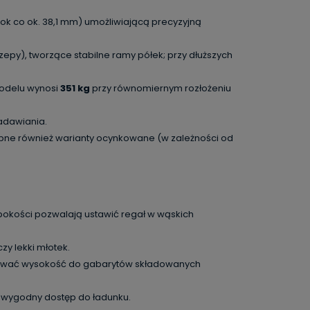
kok co ok. 38,1 mm) umożliwiającą precyzyjną
y), tworzące stabilne ramy półek; przy dłuższych
modelu wynosi
351 kg
przy równomiernym rozłożeniu
adawiania.
pne również warianty ocynkowane (w zależności od
ębokości pozwalają ustawić regał w wąskich
y lekki młotek.
sować wysokość do gabarytów składowanych
 wygodny dostęp do ładunku.