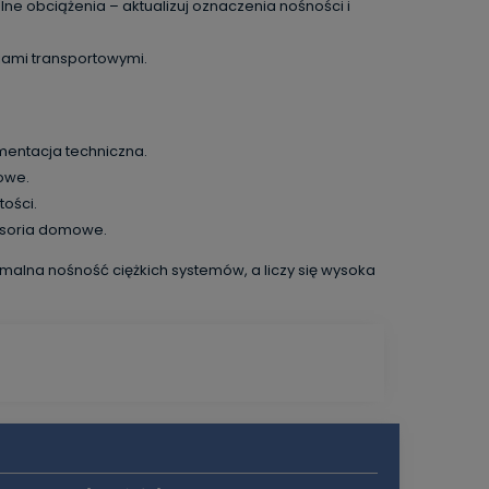
ne obciążenia – aktualizuj oznaczenia nośności i
iami transportowymi.
mentacja techniczna.
towe.
tości.
soria domowe.
alna nośność ciężkich systemów, a liczy się wysoka