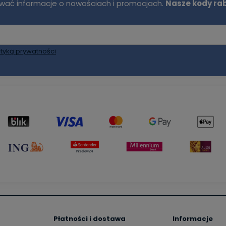
mywać informacje o nowościach i promocjach.
Nasze kody ra
ityką prywatności
Płatności i dostawa
Informacje