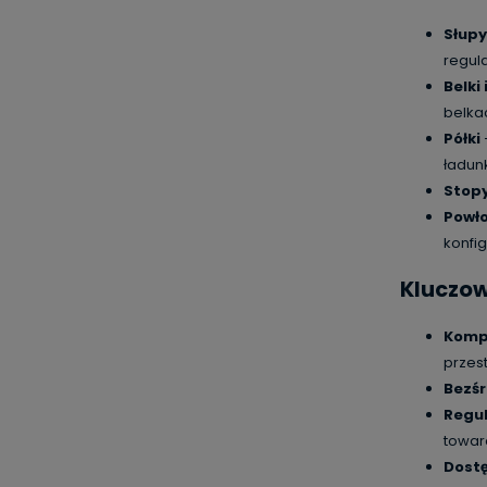
Słup
regul
Belki
belka
Półki
ładun
Stop
Powło
konfig
Kluczo
Komp
przes
Bezś
Regul
towar
Dost