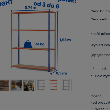
Cena brutto
Cena netto:
*
Ilość półek
Wybierz kol
[opcjonalne
szt.
*
- Pole wy
Ocena:
Kod produkt
3P WIOR 35