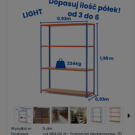
Wysyłka w:
5 dni
Dostawa:
od 369,00 zł
- Transport dedykowany