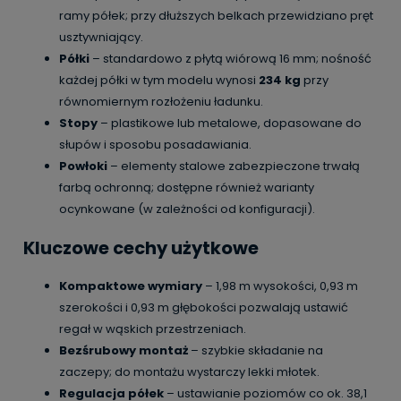
ramy półek; przy dłuższych belkach przewidziano pręt
usztywniający.
Półki
– standardowo z płytą wiórową 16 mm; nośność
każdej półki w tym modelu wynosi
234 kg
przy
równomiernym rozłożeniu ładunku.
Stopy
– plastikowe lub metalowe, dopasowane do
słupów i sposobu posadawiania.
Powłoki
– elementy stalowe zabezpieczone trwałą
farbą ochronną; dostępne również warianty
ocynkowane (w zależności od konfiguracji).
Kluczowe cechy użytkowe
Kompaktowe wymiary
– 1,98 m wysokości, 0,93 m
szerokości i 0,93 m głębokości pozwalają ustawić
regał w wąskich przestrzeniach.
Bezśrubowy montaż
– szybkie składanie na
zaczepy; do montażu wystarczy lekki młotek.
Regulacja półek
– ustawianie poziomów co ok. 38,1