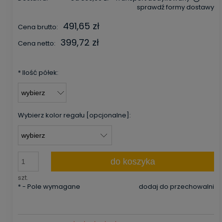
sprawdź formy dostawy
Cena nie zawiera ewentualnych kosztów płatności
491,65 zł
Cena brutto:
399,72 zł
Cena netto:
*
Ilość półek:
Wybierz kolor regału [opcjonalne]:
do koszyka
szt.
*
- Pole wymagane
dodaj do przechowalni