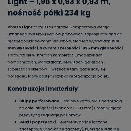
Light – 1,98 x 0,93 x 0,93 m,
nośność półki 234 kg
Riveto Light
to lżejsza i bardziej kompaktowa wersja
uznanego systemu regałów półkowych, zaprojektowana do
ręcznego składowania ładunków. Model o wymiarach
1981
mm wysokości
,
925 mm szerokości
i
925 mm głębokości
sprawdzi się w strefach kompletacji, magazynach
pomocniczych, warsztatach, serwisach, garażach i
zapleczach sklepów – wszędzie tam, gdzie liczy się
porządek, łatwy dostęp i szybka reorganizacja półek.
Konstrukcja i materiały
Słupy perforowane
– stalowe kątowniki z perforacją
na całej długości (skok co ok. 38,1 mm) umożliwiającą
precyzyjną regulację poziomów.
Belki i poprzeczki
– elementy nośne łączone
zaczepowo (podwójne zaczepy), tworzące stabilne