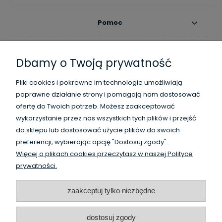
Pomoc
Moje konto
Dbamy o Twoją prywatność
Płatności i dostawa
Pliki cookies i pokrewne im technologie umożliwiają
poprawne działanie strony i pomagają nam dostosować
Informacje
ofertę do Twoich potrzeb. Możesz zaakceptować
wykorzystanie przez nas wszystkich tych plików i przejść
O nas
do sklepu lub dostosować użycie plików do swoich
preferencji, wybierając opcję "Dostosuj zgody".
Więcej o plikach cookies przeczytasz w naszej Polityce
WysokiSklad.pl jest własnością firmy Vanguard Poland
prywatności.
/
HighBay.eu is a part of Vanguard Poland company
www.vanguardpoland.com
zaakceptuj tylko niezbędne
dostosuj zgody