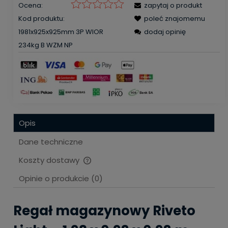
Ocena:
zapytaj o produkt
Kod produktu:
poleć znajomemu
1981x925x925mm 3P WIOR
dodaj opinię
234kg B WZM NP
Opis
Dane techniczne
Koszty dostawy
Cena nie zawiera ewentualnych kosztów płatności
Opinie o produkcie (0)
Regał magazynowy Riveto