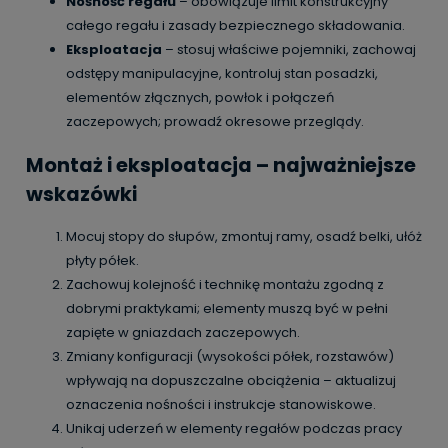
Nośność regału
– obowiązuje limit konstrukcyjny
całego regału i zasady bezpiecznego składowania.
Eksploatacja
– stosuj właściwe pojemniki, zachowaj
odstępy manipulacyjne, kontroluj stan posadzki,
elementów złącznych, powłok i połączeń
zaczepowych; prowadź okresowe przeglądy.
Montaż i eksploatacja – najważniejsze
wskazówki
Mocuj stopy do słupów, zmontuj ramy, osadź belki, ułóż
płyty półek.
Zachowuj kolejność i technikę montażu zgodną z
dobrymi praktykami; elementy muszą być w pełni
zapięte w gniazdach zaczepowych.
Zmiany konfiguracji (wysokości półek, rozstawów)
wpływają na dopuszczalne obciążenia – aktualizuj
oznaczenia nośności i instrukcje stanowiskowe.
Unikaj uderzeń w elementy regałów podczas pracy