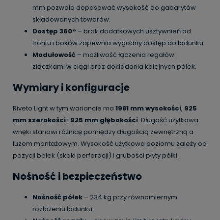
mm pozwala dopasować wysokość do gabarytów
składowanych towarów.
Dostęp 360°
– brak dodatkowych usztywnień od
frontu i boków zapewnia wygodny dostęp do ładunku.
Modułowość
– możliwość łączenia regałów
złączkami w ciągi oraz dokładania kolejnych półek.
Wymiary i konfiguracje
Riveto Light w tym wariancie ma
1981 mm wysokości
,
925
mm szerokości
i
925 mm głębokości
. Długość użytkowa
wnęki stanowi różnicę pomiędzy długością zewnętrzną a
luzem montażowym. Wysokość użytkowa poziomu zależy od
pozycji belek (skoki perforacji) i grubości płyty półki.
Nośność i bezpieczeństwo
Nośność półek
– 234 kg przy równomiernym
rozłożeniu ładunku.