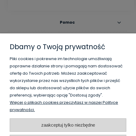
Pomoc
Moje konto
Dbamy o Twoją prywatność
Płatności i dostawa
Pliki cookies i pokrewne im technologie umożliwiają
poprawne działanie strony i pomagają nam dostosować
Informacje
ofertę do Twoich potrzeb. Możesz zaakceptować
wykorzystanie przez nas wszystkich tych plików i przejść
O nas
do sklepu lub dostosować użycie plików do swoich
preferencji, wybierając opcję "Dostosuj zgody".
Więcej o plikach cookies przeczytasz w naszej Polityce
WysokiSklad.pl jest własnością firmy Vanguard Poland
prywatności.
/
HighBay.eu is a part of Vanguard Poland company
www.vanguardpoland.com
zaakceptuj tylko niezbędne