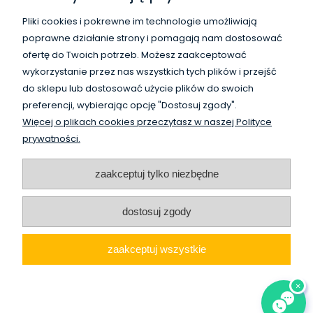
Płatności i dostawa
Pliki cookies i pokrewne im technologie umożliwiają
poprawne działanie strony i pomagają nam dostosować
Informacje
ofertę do Twoich potrzeb. Możesz zaakceptować
wykorzystanie przez nas wszystkich tych plików i przejść
O nas
do sklepu lub dostosować użycie plików do swoich
preferencji, wybierając opcję "Dostosuj zgody".
Więcej o plikach cookies przeczytasz w naszej Polityce
WysokiSklad.pl jest własnością firmy Vanguard Poland
prywatności.
/
HighBay.eu is a part of Vanguard Poland company
www.vanguardpoland.com
zaakceptuj tylko niezbędne
dostosuj zgody
zaakceptuj wszystkie
pokaż pełną wersję strony