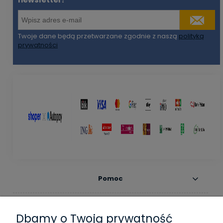
Twoje dane będą przetwarzane zgodnie z naszą
polityką
prywatności
Pomoc
Moje konto
Dbamy o Twoją prywatność