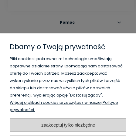
Pomoc
Moje konto
Dbamy o Twoją prywatność
Płatności i dostawa
Pliki cookies i pokrewne im technologie umożliwiają
poprawne działanie strony i pomagają nam dostosować
Informacje
ofertę do Twoich potrzeb. Możesz zaakceptować
wykorzystanie przez nas wszystkich tych plików i przejść
O nas
do sklepu lub dostosować użycie plików do swoich
preferencji, wybierając opcję "Dostosuj zgody".
Więcej o plikach cookies przeczytasz w naszej Polityce
WysokiSklad.pl jest własnością firmy Vanguard Poland
prywatności.
/
HighBay.eu is a part of Vanguard Poland company
www.vanguardpoland.com
zaakceptuj tylko niezbędne